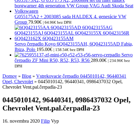
G055175A2 + 2003085 sada HALDEX 4. generácie VW
Group
79.90
€
|
64.96
€
bez DPH
Servo čerpadlo Koyo 6Q0423155AH, 6Q0423155AD Fabia,
Ibiza, Polo
195.00
€
|
158.54
€
bez DPH
Servo
čerpadlo ZF Mini R50, R52, R53, R56
289.00
€
|
234.96
€
bez
DPH
Domov
»
Blog
»
Vstrekovacie čerpadlo 0445010142, 96440341
Opel, Chevrolet
» 0445010142, 96440341, 0986437032 Opel,
Chevrolet Vent.pal.čerpadla-23
0445010142, 96440341, 0986437032 Opel,
Chevrolet Vent.pal.čerpadla-23
16. novembra 2020
Filip
Vyp