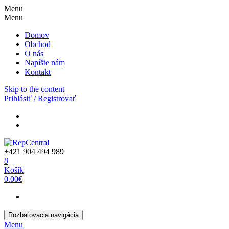
Menu
Menu
Domov
Obchod
O nás
Napíšte nám
Kontakt
Skip to the content
Prihlásiť / Registrovať
+421 904 494 989
0
Košík
0.00€
Rozbaľovacia navigácia
Menu