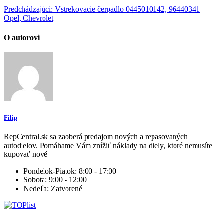
Predchádzajúci:
Vstrekovacie čerpadlo 0445010142, 96440341
Opel, Chevrolet
O autorovi
Filip
RepCentral.sk sa zaoberá predajom nových a repasovaných
autodielov. Pomáhame Vám znížiť náklady na diely, ktoré nemusíte
kupovať nové
Pondelok-Piatok:
8:00 - 17:00
Sobota:
9:00 - 12:00
Nedeľa:
Zatvorené