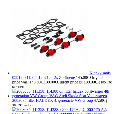
Klapky sania
059129711, 059129712 - 2x Zosilnené
145.00
€
Original
price was: 145.00€.
130.00
€
Current price is: 130.00€.
|
105.69
€
bez DPH
2003085 filter HALDEX 4. generácie VW Group
47.50
€
|
38.62
€
bez DPH