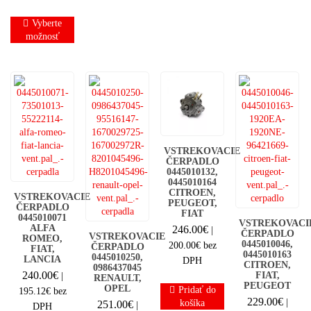
239.00€.
Vyberte
možnosť
VSTREKOVACIE
ČERPADLO
0445010132,
0445010164
CITROEN,
VSTREKOVACIE
PEUGEOT,
ČERPADLO
FIAT
0445010071
VSTREKOVACI
ALFA
246.00
€
|
ČERPADLO
VSTREKOVACIE
ROMEO,
0445010046,
200.00
€
bez
ČERPADLO
FIAT,
0445010163
0445010250,
LANCIA
DPH
CITROEN,
0986437045
240.00
€
FIAT,
|
RENAULT,
PEUGEOT
OPEL
Pridať do
195.12
€
bez
229.00
€
|
košíka
251.00
€
|
DPH