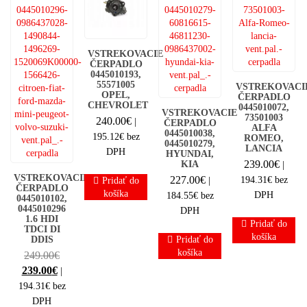
VSTREKOVACIE
ČERPADLO
0445010193,
55571005
VSTREKOVACI
OPEL,
ČERPADLO
CHEVROLET
0445010072,
VSTREKOVACIE
73501003
240.00
€
|
ČERPADLO
ALFA
0445010038,
195.12
€
bez
ROMEO,
0445010279,
LANCIA
DPH
HYUNDAI,
239.00
€
KIA
|
VSTREKOVACIE
227.00
€
194.31
€
bez
|
Pridať do
ČERPADLO
košíka
DPH
184.55
€
bez
0445010102,
0445010296
DPH
1.6 HDI
Pridať do
TDCI DI
košíka
DDIS
Pridať do
košíka
Original
249.00
€
Current
price
239.00
€
|
price
was:
194.31
€
bez
is:
249.00€.
DPH