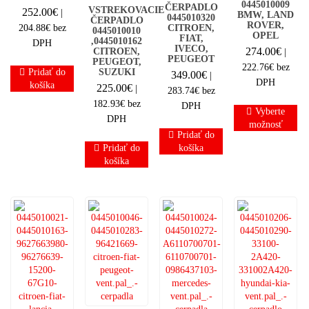
0445010009
ČERPADLO
VSTREKOVACIE
252.00
€
|
BMW, LAND
0445010320
ČERPADLO
ROVER,
204.88
€
bez
CITROEN,
0445010010
OPEL
FIAT,
,0445010162
DPH
IVECO,
274.00
€
CITROEN,
|
PEUGEOT
PEUGEOT,
222.76
€
bez
Pridať do
SUZUKI
349.00
€
|
DPH
košíka
225.00
€
|
283.74
€
bez
182.93
€
bez
DPH
Vyberte
DPH
možnosť
Pridať do
Pridať do
košíka
košíka