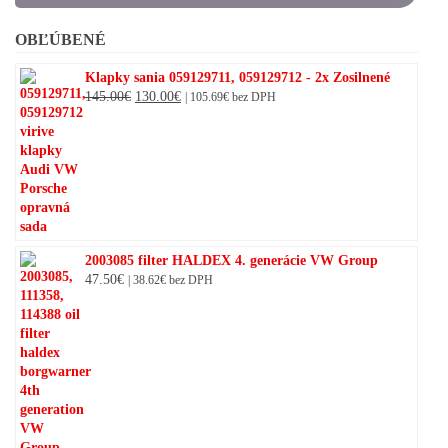
OBĽÚBENÉ
Klapky sania 059129711, 059129712 - 2x Zosilnené
Original
Current
145.00
€
130.00
€
|
105.69
€
bez DPH
price
price
was:
is:
145.00€.
130.00€.
2003085 filter HALDEX 4. generácie VW Group
47.50
€
|
38.62
€
bez DPH