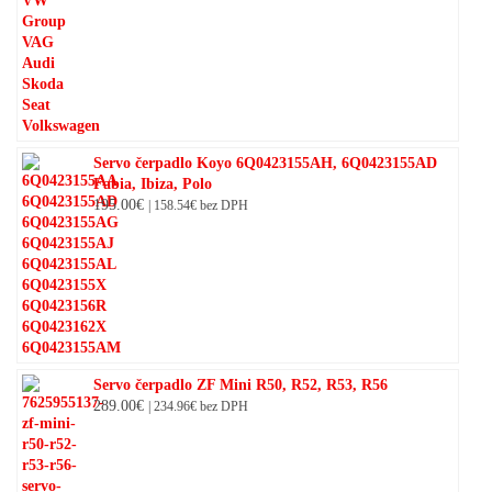
Servo čerpadlo Koyo 6Q0423155AH, 6Q0423155AD
Fabia, Ibiza, Polo
195.00
€
|
158.54
€
bez DPH
Servo čerpadlo ZF Mini R50, R52, R53, R56
289.00
€
|
234.96
€
bez DPH