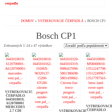
DOMOV
»
VSTREKOVACIE ČERPADLÁ
» BOSCH CP1
Bosch CP1
Sorted
Zobrazených 1–24 z 47 výsledkov
by
popularity
VSTREKOVACIE
ČERPADLO
0445010019,
6120700001
VSTREKOVACI
MERCEDES
ČERPADLO
2.7 CDI
VSTREKOVACIE