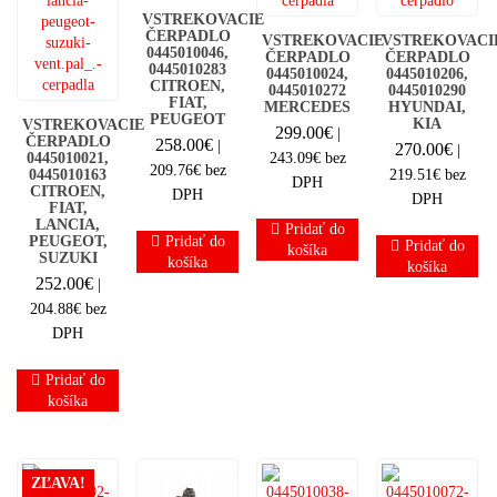
VSTREKOVACIE
ČERPADLO
VSTREKOVACIE
VSTREKOVACI
0445010046,
ČERPADLO
ČERPADLO
044501028­3
0445010024,
0445010206,
CITROEN,
0445010272
0445010290
FIAT,
MERCEDES
HYUNDAI,
PEUGEOT
KIA
VSTREKOVACIE
299.00
€
|
ČERPADLO
258.00
€
|
270.00
€
|
0445010021,
243.09
€
bez
209.76
€
bez
0445010163
219.51
€
bez
DPH
CITROEN,
DPH
DPH
FIAT,
LANCIA,
Pridať do
PEUGEOT,
Pridať do
Pridať do
košíka
SUZUKI
košíka
košíka
252.00
€
|
204.88
€
bez
DPH
Pridať do
košíka
ZĽAVA!