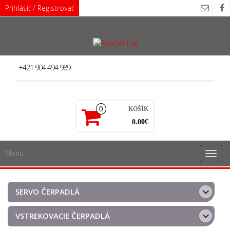
Skip
Prihlásiť / Registrovať
to
the
content
+421 904 494 989
0
KOŠÍK
0.00€
Menu
Rozba
navig
SERVO ČERPADLÁ
VSTREKOVACIE ČERPADLÁ