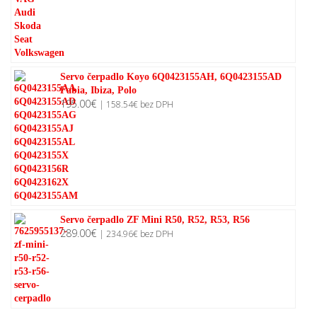
Servo čerpadlo Koyo 6Q0423155AH, 6Q0423155AD
Fabia, Ibiza, Polo
195.00
€
|
158.54
€
bez DPH
Servo čerpadlo ZF Mini R50, R52, R53, R56
289.00
€
|
234.96
€
bez DPH