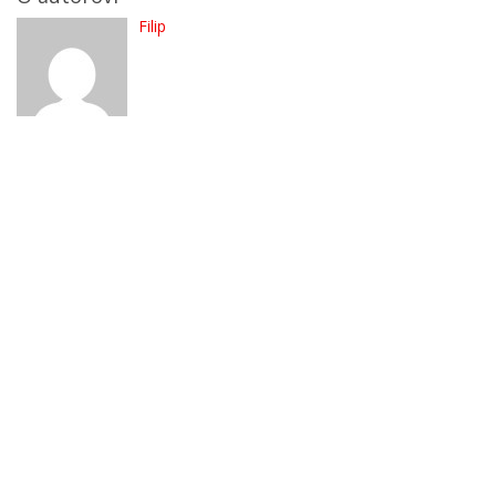
Filip
RepCentral.sk sa zaoberá predajom nových a repasovaných
autodielov. Pomáhame Vám znížiť náklady na diely, ktoré
nemusíte kupovať nové
Pondelok-Piatok:
8:00 - 17:00
Sobota:
9:00 - 12:00
Nedeľa:
Zatvorené
RÝCHLE ODKAZY
Kontakt
Prihlásiť sa