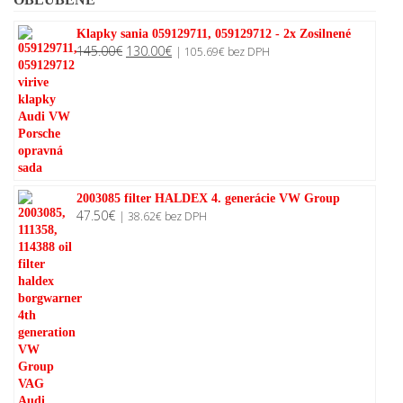
Klapky sania 059129711, 059129712 - 2x Zosilnené
Original
Current
145.00
€
130.00
€
|
105.69
€
bez DPH
price
price
was:
is:
145.00€.
130.00€.
2003085 filter HALDEX 4. generácie VW Group
47.50
€
|
38.62
€
bez DPH