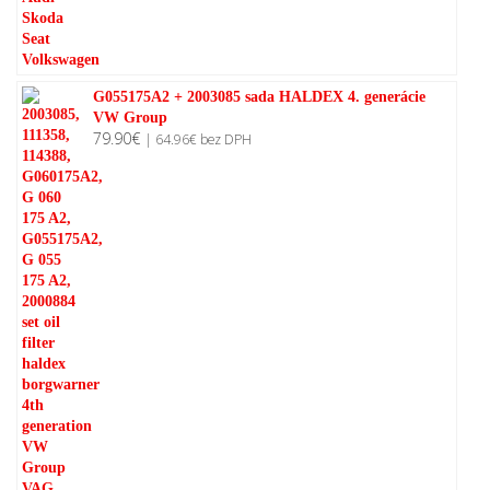
G055175A2 + 2003085 sada HALDEX 4. generácie
VW Group
79.90
€
|
64.96
€
bez DPH