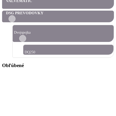
VALVEMATIC
DSG PREVODOVKY
Dvojspojka
DQ250
Obľúbené