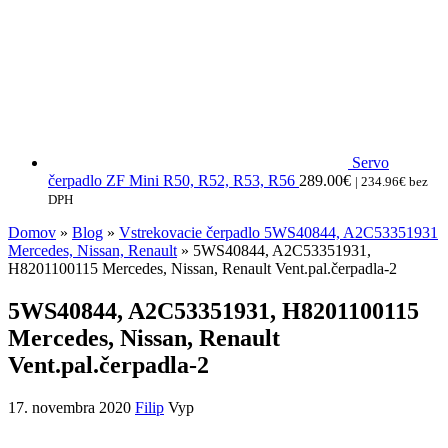
Servo
čerpadlo ZF Mini R50, R52, R53, R56
289.00
€
|
234.96
€
bez
DPH
Domov
»
Blog
»
Vstrekovacie čerpadlo 5WS40844, A2C53351931
Mercedes, Nissan, Renault
» 5WS40844, A2C53351931,
H8201100115 Mercedes, Nissan, Renault Vent.pal.čerpadla-2
5WS40844, A2C53351931, H8201100115
Mercedes, Nissan, Renault
Vent.pal.čerpadla-2
17. novembra 2020
Filip
Vyp