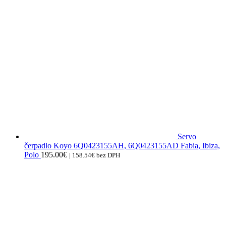
Servo
čerpadlo Koyo 6Q0423155AH, 6Q0423155AD Fabia, Ibiza,
Polo
195.00
€
|
158.54
€
bez DPH