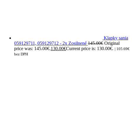
Klapky sania
059129711, 059129712 - 2x Zosilnené
145.00
€
Original
price was: 145.00€.
130.00
€
Current price is: 130.00€.
|
105.69
€
bez DPH