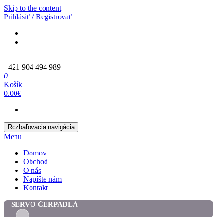
Skip to the content
Prihlásiť / Registrovať
+421 904 494 989
0
Košík
0.00€
Rozbaľovacia navigácia
Menu
Domov
Obchod
O nás
Napíšte nám
Kontakt
SERVO ČERPADLÁ