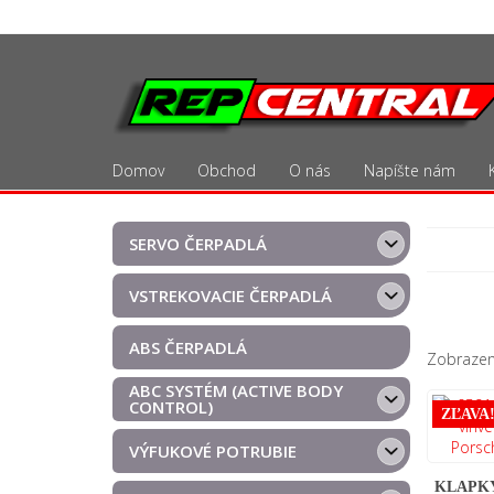
Skip
to
the
content
Domov
Obchod
O nás
Napíšte nám
SERVO ČERPADLÁ
VSTREKOVACIE ČERPADLÁ
ABS ČERPADLÁ
Zobrazen
ABC SYSTÉM (ACTIVE BODY
CONTROL)
ZĽAVA
VÝFUKOVÉ POTRUBIE
KLAPKY 