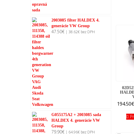
2003085 filter HALDEX 4.
generácie VW Group
47.50
€
|
38.62
€
bez DPH
02D5
HALDE
194.50
G055175A2 + 2003085 sada
P
HALDEX 4. generácie VW
Group
79.90
€
|
64.96
€
bez DPH