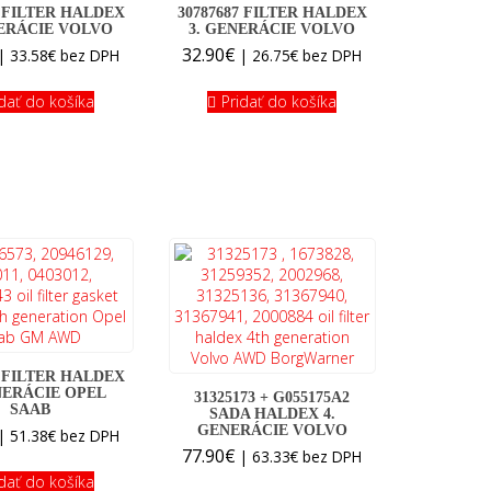
3 FILTER HALDEX
30787687 FILTER HALDEX
NERÁCIE VOLVO
3. GENERÁCIE VOLVO
32.90
€
|
33.58
€
bez DPH
|
26.75
€
bez DPH
idať do košíka
Pridať do košíka
3 FILTER HALDEX
NERÁCIE OPEL
31325173 + G055175A2
SAAB
SADA HALDEX 4.
GENERÁCIE VOLVO
|
51.38
€
bez DPH
77.90
€
|
63.33
€
bez DPH
idať do košíka