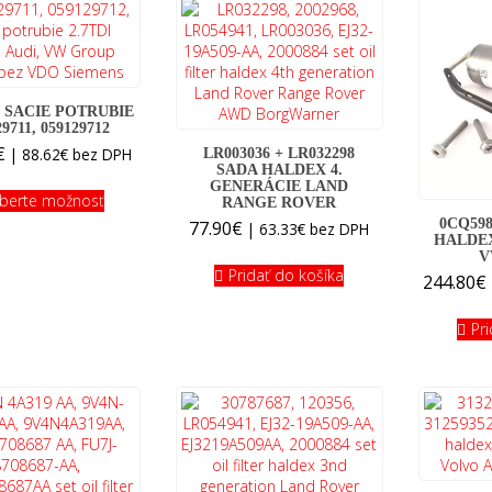
 SACIE POTRUBIE
9711, 059129712
€
|
88.62
€
bez DPH
LR003036 + LR032298
SADA HALDEX 4.
GENERÁCIE LAND
berte možnosť
RANGE ROVER
0CQ59
77.90
€
|
63.33
€
bez DPH
HALDEX
V
Pridať do košíka
244.80
€
Pr