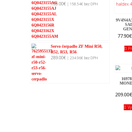
195.00
€
|
158.54
€
bez DPH
9V4N4A3
SA
GEN
77.90
Servo čerpadlo ZF Mini R50,
P
R52, R53, R56
289.00
€
|
234.96
€
bez DPH
1697
MONDE
209.00
Vy