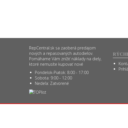
RepCentral.sk sa zaoberá predajom
nových a repasovaných autodielov.
RÝCH
Pomáhame Vám znížiť náklady na diely,
Kont
ktoré nemusíte kupovať nové
Prihl
Pondelok-Piatok:
8:00 - 17:00
Sobota:
9:00 - 12:00
Nedeľa:
Zatvorené