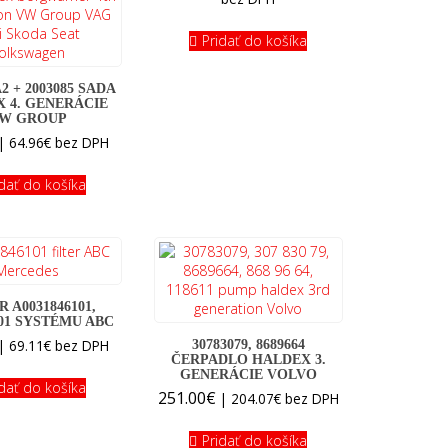
was:
is:
119.00€.
99.00€.
Pridať do košíka
2 + 2003085 SADA
 4. GENERÁCIE
W GROUP
|
64.96
€
bez DPH
idať do košíka
R A0031846101,
101 SYSTÉMU ABC
|
69.11
€
bez DPH
30783079, 8689664
ČERPADLO HALDEX 3.
GENERÁCIE VOLVO
idať do košíka
251.00
€
|
204.07
€
bez DPH
Pridať do košíka