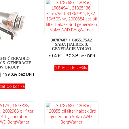
30787687 + G055175A2
SADA HALDEX 3.
GENERÁCIE VOLVO
70.40
€
|
57.24
€
bez DPH
8549 ČERPADLO
 5. GENERÁCIE
Pridať do košíka
W GROUP
|
199.02
€
bez DPH
idať do košíka