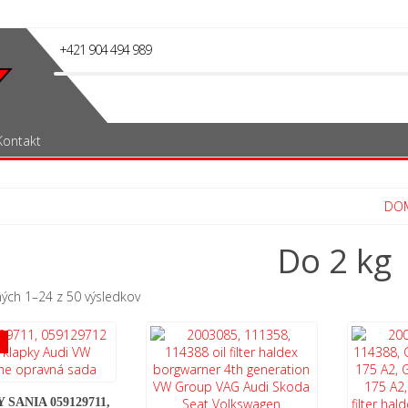
+421 904 494 989
Kontakt
DO
Do 2 kg
Sorted
ých 1–24 z 50 výsledkov
by
popularity
!
SANIA 059129711,