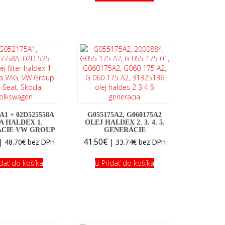
A1 + 02D525558A
G055175A2, G060175A2
A HALDEX 1.
OLEJ HALDEX 2. 3. 4. 5.
CIE VW GROUP
GENERÁCIE
41.50
€
|
48.70
€
bez DPH
|
33.74
€
bez DPH
idať do košíka
Pridať do košíka