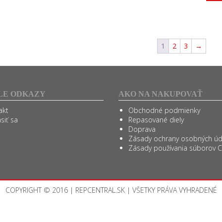
1
2
3
→
LE ODKAZY
AKO NA NAKUPOVAŤ
akt
Obchodné podmienky
ásiť sa
Repasované diely
Doprava
Zásady ochrany osobných úd
Zásady používania súborov 
COPYRIGHT © 2016 | REPCENTRAL.SK | VŠETKY PRÁVA VYHRADENÉ