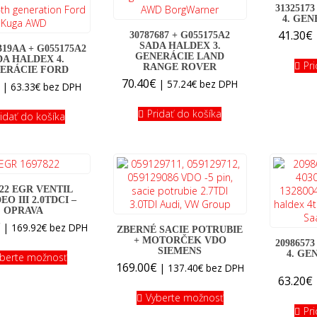
3132517
4. GE
41.30
€
30787687 + G055175A2
SADA HALDEX 3.
19AA + G055175A2
GENERÁCIE LAND
DA HALDEX 4.
Pr
RANGE ROVER
ERÁCIE FORD
70.40
€
|
57.24
€
bez DPH
€
|
63.33
€
bez DPH
Pridať do košíka
ridať do košíka
822 EGR VENTIL
O III 2.0TDCI –
OPRAVA
€
|
169.92
€
bez DPH
ZBERNÉ SACIE POTRUBIE
+ MOTORČEK VDO
2098657
SIEMENS
4. GE
berte možnosť
169.00
€
|
137.40
€
bez DPH
63.20
€
Vyberte možnosť
Pr