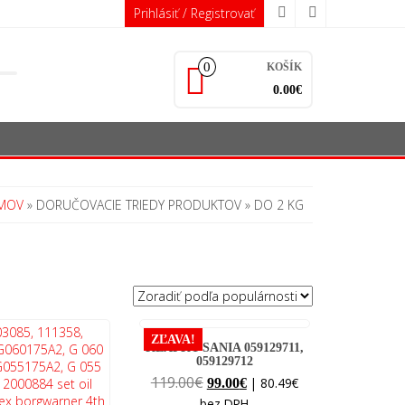
Prihlásiť / Registrovať
0
KOŠÍK
0.00€
MOV
» DORUČOVACIE TRIEDY PRODUKTOV » DO 2 KG
ZĽAVA!
KLAPKY SANIA 059129711,
059129712
Original
Current
119.00
€
|
80.49
€
99.00
€
price
price
bez DPH