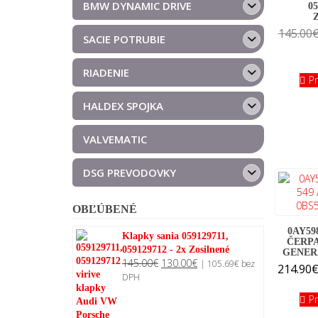
BMW DYNAMIC DRIVE
05
145.00
SACIE POTRUBIE
RIADENIE
P
HALDEX SPOJKA
VALVEMATIC
DSG PREVODOVKY
OBĽÚBENÉ
0AY59
Klapky sania 059129711,
ČERPA
059129712 - 2x Zosilnené
GENER
Original
Current
145.00
€
130.00
€
|
105.69
€
bez
214.90
price
price
DPH
was:
is:
P
145.00€.
130.00€.