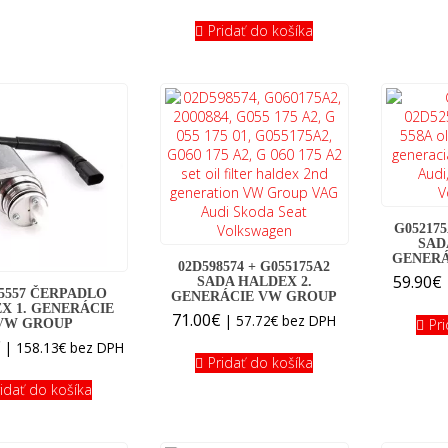
Pridať do košíka
G052175
SAD
GENERÁ
02D598574 + G055175A2
59.90
€
SADA HALDEX 2.
25557 ČERPADLO
GENERÁCIE VW GROUP
X 1. GENERÁCIE
71.00
€
|
57.72
€
bez DPH
Pr
VW GROUP
€
|
158.13
€
bez DPH
Pridať do košíka
ridať do košíka