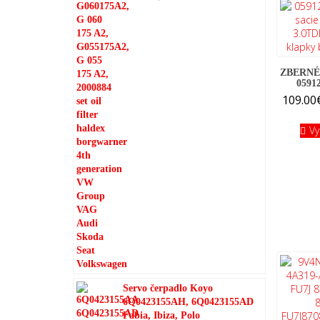
ZBERNÉ
05912
109.00
Vy
Servo čerpadlo Koyo
6Q0423155AH, 6Q0423155AD
Fabia, Ibiza, Polo