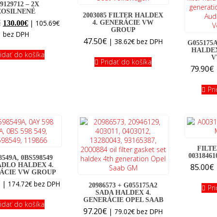
9129712 – 2X
ZOSILNENÉ
2003085 FILTER HALDEX
Original
Current
€
|
105.69
€
130.00
€
4. GENERÁCIE VW
GROUP
price
price
bez DPH
47.50
€
|
38.62
€
bez DPH
was:
is:
G055175A
HALDEX
145.00€.
130.00€.
ridať do košíka
V
Pridať do košíka
79.90
€
Pr
FILTE
0031846
8549A, 0BS598549
DLO HALDEX 4.
85.00
€
ÁCIE VW GROUP
€
|
174.72
€
bez DPH
20986573 + G055175A2
Pr
SADA HALDEX 4.
GENERÁCIE OPEL SAAB
ridať do košíka
97.20
€
|
79.02
€
bez DPH