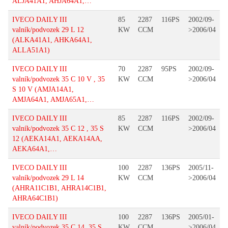
ALJA41A1, AHJA64A1,…
IVECO DAILY III
85
2287
116PS
2002/09-
valník/podvozek 29 L 12
KW
CCM
>2006/04
(ALKA41A1, AHKA64A1,
ALLA51A1)
IVECO DAILY III
70
2287
95PS
2002/09-
valník/podvozek 35 C 10 V , 35
KW
CCM
>2006/04
S 10 V (AMJA14A1,
AMJA64A1, AMJA65A1,…
IVECO DAILY III
85
2287
116PS
2002/09-
valník/podvozek 35 C 12 , 35 S
KW
CCM
>2006/04
12 (AEKA14A1, AEKA14AA,
AEKA64A1,…
IVECO DAILY III
100
2287
136PS
2005/11-
valník/podvozek 29 L 14
KW
CCM
>2006/04
(AHRA11C1B1, AHRA14C1B1,
AHRA64C1B1)
IVECO DAILY III
100
2287
136PS
2005/01-
valník/podvozek 35 C 14, 35 S
KW
CCM
>2006/04