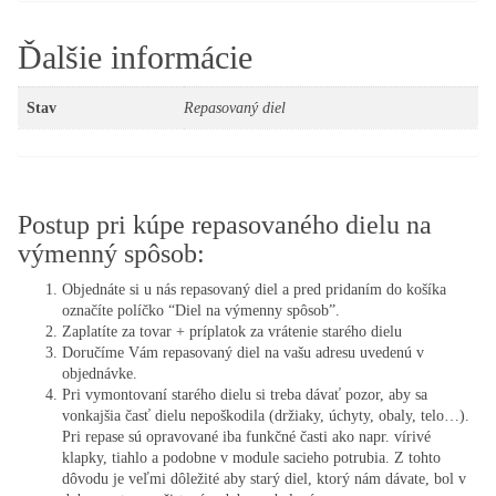
Ďalšie informácie
Stav
Repasovaný diel
Postup pri kúpe repasovaného dielu na
výmenný spôsob:
Objednáte si u nás repasovaný diel a pred pridaním do košíka
označíte políčko “Diel na výmenny spôsob”.
Zaplatíte za tovar + príplatok za vrátenie starého dielu
Doručíme Vám repasovaný diel na vašu adresu uvedenú v
objednávke.
Pri vymontovaní starého dielu si treba dávať pozor, aby sa
vonkajšia časť dielu nepoškodila (držiaky, úchyty, obaly, telo…).
Pri repase sú opravované iba funkčné časti ako napr. vírivé
klapky, tiahlo a podobne v module sacieho potrubia. Z tohto
dôvodu je veľmi dôležité aby starý diel, ktorý nám dávate, bol v