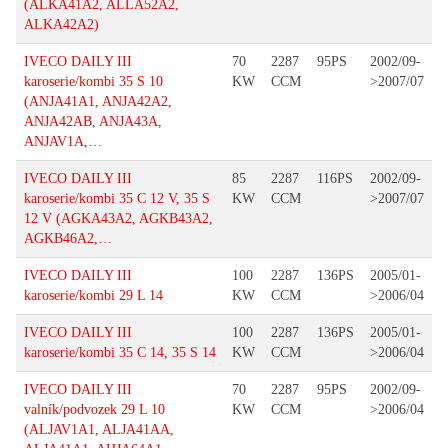
(ALKA41A2, ALLA52A2,
ALKA42A2)
IVECO DAILY III
70
2287
95PS
2002/09-
karoserie/kombi 35 S 10
KW
CCM
>2007/07
(ANJA41A1, ANJA42A2,
ANJA42AB, ANJA43A,
ANJAV1A,…
IVECO DAILY III
85
2287
116PS
2002/09-
karoserie/kombi 35 C 12 V, 35 S
KW
CCM
>2007/07
12 V (AGKA43A2, AGKB43A2,
AGKB46A2,…
IVECO DAILY III
100
2287
136PS
2005/01-
karoserie/kombi 29 L 14
KW
CCM
>2006/04
IVECO DAILY III
100
2287
136PS
2005/01-
karoserie/kombi 35 C 14, 35 S 14
KW
CCM
>2006/04
IVECO DAILY III
70
2287
95PS
2002/09-
valník/podvozek 29 L 10
KW
CCM
>2006/04
(ALJAV1A1, ALJA41AA,