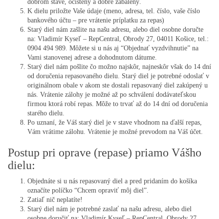
dobrom stave, očistený a dobre zabalený.
K dielu priložte Vaše údaje (meno, adresa, tel. číslo, vaše číslo
bankového účtu – pre vrátenie príplatku za repas)
Starý diel nám zašlite na našu adresu, alebo diel osobne doručte
na: Vladimír Kyseľ – RepCentral, Obrody 27, 04011 Košice, tel.:
0904 494 989. Môžete si u nás aj “Objednať vyzdvihnutie” na
Vami stanovenej adrese a dohodnutom dátume.
Starý diel nám pošlite čo možno najskôr, najneskôr však do 14 dní
od doručenia repasovaného dielu. Starý diel je potrebné odoslať v
originálnom obale v akom ste dostali repasovaný diel zakúpený u
nás. Vrátenie zálohy je možné až po schválení dodávateľskou
firmou ktorá robí repas. Môže to trvať až do 14 dní od doručenia
starého dielu.
Po uznaní, že Váš starý diel je v stave vhodnom na ďalší repas,
Vám vrátime zálohu. Vrátenie je možné prevodom na Váš účet.
Postup pri oprave (repase) priamo Vášho
dielu:
Objednáte si u nás repasovaný diel a pred pridaním do košíka
označíte políčko “Chcem opraviť môj diel”.
Zatiaľ nič neplatíte!
Starý diel nám je potrebné zaslať na našu adresu, alebo diel
osobne doručiť na: Vladimír Kyseľ – RepCentral, Obrody 27,