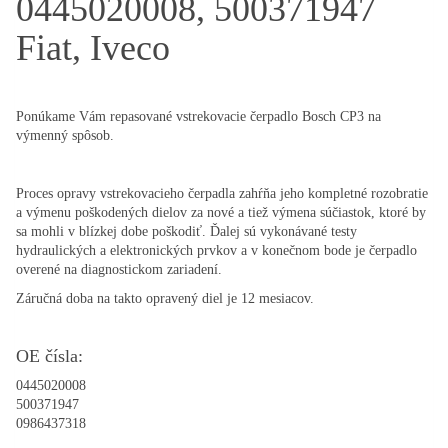
0445020008, 500371947
Fiat, Iveco
Ponúkame Vám repasované vstrekovacie čerpadlo Bosch CP3 na
výmenný spôsob.
Proces opravy vstrekovacieho čerpadla zahŕňa jeho kompletné rozobratie
a výmenu poškodených dielov za nové a tiež výmena súčiastok, ktoré by
sa mohli v blízkej dobe poškodiť. Ďalej sú vykonávané testy
hydraulických a elektronických prvkov a v konečnom bode je čerpadlo
overené na diagnostickom zariadení.
Záručná doba na takto opravený diel je 12 mesiacov.
OE čísla:
0445020008
500371947
0986437318