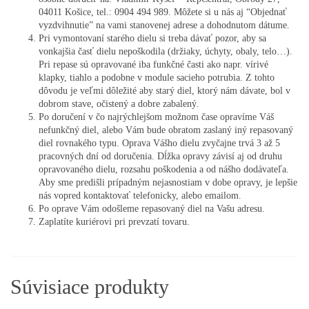
04011 Košice, tel.: 0904 494 989. Môžete si u nás aj “Objednať
vyzdvihnutie” na vami stanovenej adrese a dohodnutom dátume.
Pri vymontovaní starého dielu si treba dávať pozor, aby sa
vonkajšia časť dielu nepoškodila (držiaky, úchyty, obaly, telo…).
Pri repase sú opravované iba funkčné časti ako napr. vírivé
klapky, tiahlo a podobne v module sacieho potrubia. Z tohto
dôvodu je veľmi dôležité aby starý diel, ktorý nám dávate, bol v
dobrom stave, očistený a dobre zabalený.
Po doručení v čo najrýchlejšom možnom čase opravíme Váš
nefunkčný diel, alebo Vám bude obratom zaslaný iný repasovaný
diel rovnakého typu. Oprava Vášho dielu zvyčajne trvá 3 až 5
pracovných dní od doručenia. Dĺžka opravy závisí aj od druhu
opravovaného dielu, rozsahu poškodenia a od nášho dodávateľa.
Aby sme predišli prípadným nejasnostiam v dobe opravy, je lepšie
nás vopred kontaktovať telefonicky, alebo emailom.
Po oprave Vám odošleme repasovaný diel na Vašu adresu.
Zaplatíte kuriérovi pri prevzatí tovaru.
Súvisiace produkty