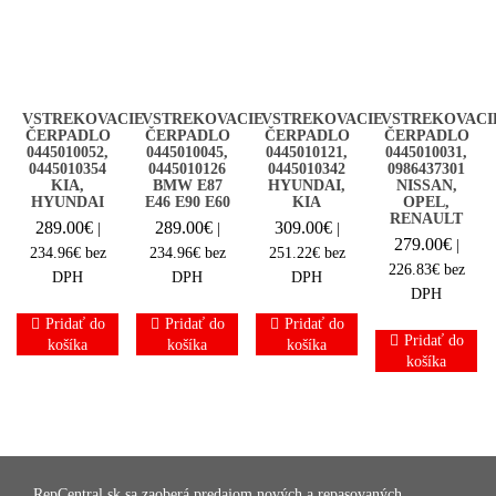
VSTREKOVACIE
VSTREKOVACIE
VSTREKOVACIE
VSTREKOVACI
ČERPADLO
ČERPADLO
ČERPADLO
ČERPADLO
0445010052,
0445010045,
0445010121,
0445010031,
0445010354
0445010126
0445010342
0986437301
KIA,
BMW E87
HYUNDAI,
NISSAN,
HYUNDAI
E46 E90 E60
KIA
OPEL,
RENAULT
289.00
€
289.00
€
309.00
€
|
|
|
279.00
€
|
234.96
€
bez
234.96
€
bez
251.22
€
bez
226.83
€
bez
DPH
DPH
DPH
DPH
Pridať do
Pridať do
Pridať do
Pridať do
košíka
košíka
košíka
košíka
RepCentral.sk sa zaoberá predajom nových a repasovaných