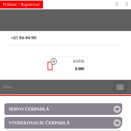
Skip
Prihlásiť / Registrovať
to
the
content
+421 904 494 989
0
KOŠÍK
0.00€
Menu
Rozba
navigá
SERVO ČERPADLÁ
VSTREKOVACIE ČERPADLÁ