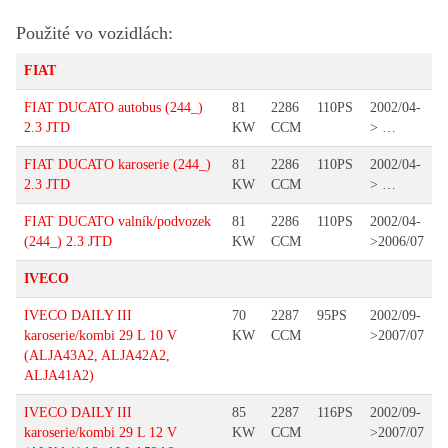
Použité vo vozidlách:
FIAT
FIAT DUCATO autobus (244_)
81
2286
110PS
2002/04-
2.3 JTD
KW
CCM
> …
FIAT DUCATO karoserie (244_)
81
2286
110PS
2002/04-
2.3 JTD
KW
CCM
> …
FIAT DUCATO valník/podvozek
81
2286
110PS
2002/04-
(244_) 2.3 JTD
KW
CCM
>2006/07
IVECO
IVECO DAILY III
70
2287
95PS
2002/09-
karoserie/kombi 29 L 10 V
KW
CCM
>2007/07
(ALJA43A2, ALJA42A2,
ALJA41A2)
IVECO DAILY III
85
2287
116PS
2002/09-
karoserie/kombi 29 L 12 V
KW
CCM
>2007/07