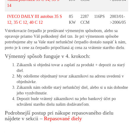
14
IVECO DAILY III autobus 35 S
85
2287
116PS
2003/01-
12, 35 C 12, 40 C 12
KW
CCM
>2006/05
Vstrekovacie čerpadlo je predávané výmenným spôsobom, alebo sa
opravuje priamo Váš poškodený diel tzn. že pri výmennom spôsobe
potrebujeme aby sa Vaše staré nefunkčné čerpadlo dostalo naspäť k nám,
preto je k cene za čerpadlo pripočítaná aj cena za vrátenie starého dielu.
Výmenný spôsob funguje v 4. krokoch:
Zákazník si objedná tovar a zaplatí za produkt + depozit za starý
diel.
My odošleme objednaný tovar zákazníkovi na adresu uvedenú v
objednávke.
Zákazník nám odošle starý nefunkčný diel, alebo si u nás dohodne
jeho vyzdvihnutie.
Depozit bude vrátený zákazníkovi na jeho bankový účet po
schválení starého dielu našim dodávateľom.
Podrobnejší postup pri nákupe repasovaného dielu
nájdete v sekcii –
Repasované diely