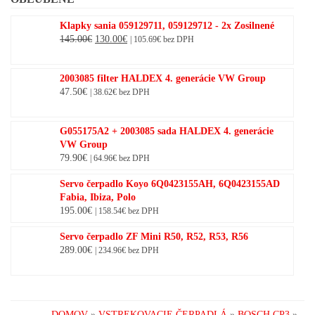
Klapky sania 059129711, 059129712 - 2x Zosilnené
Original
Current
145.00
€
130.00
€
|
105.69
€
bez DPH
price
price
was:
is:
2003085 filter HALDEX 4. generácie VW Group
145.00€.
130.00€.
47.50
€
|
38.62
€
bez DPH
G055175A2 + 2003085 sada HALDEX 4. generácie
VW Group
79.90
€
|
64.96
€
bez DPH
Servo čerpadlo Koyo 6Q0423155AH, 6Q0423155AD
Fabia, Ibiza, Polo
195.00
€
|
158.54
€
bez DPH
Servo čerpadlo ZF Mini R50, R52, R53, R56
289.00
€
|
234.96
€
bez DPH
DOMOV
»
VSTREKOVACIE ČERPADLÁ
»
BOSCH CP3
»