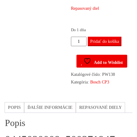
Repasovaný diel
Do 1 dňa
množstvo
Pridať do košíka
Vstrekovacie
čerpadlo
Add to Wishlist
0445020008,
500371947
Katalógové číslo:
PW138
Fiat,
Kategória:
Bosch CP3
Iveco
POPIS
ĎALŠIE INFORMÁCIE
REPASOVANÉ DIELY
Popis