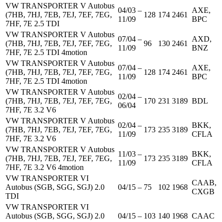
VW TRANSPORTER V Autobus
04/03 –
AXE,
(7HB, 7HJ, 7EB, 7EJ, 7EF, 7EG,
128
174
2461
11/09
BPC
7HF, 7E 2.5 TDI
VW TRANSPORTER V Autobus
07/04 –
AXD,
(7HB, 7HJ, 7EB, 7EJ, 7EF, 7EG,
96
130
2461
11/09
BNZ
7HF, 7E 2.5 TDI 4motion
VW TRANSPORTER V Autobus
07/04 –
AXE,
(7HB, 7HJ, 7EB, 7EJ, 7EF, 7EG,
128
174
2461
11/09
BPC
7HF, 7E 2.5 TDI 4motion
VW TRANSPORTER V Autobus
02/04 –
(7HB, 7HJ, 7EB, 7EJ, 7EF, 7EG,
170
231
3189
BDL
06/04
7HF, 7E 3.2 V6
VW TRANSPORTER V Autobus
02/04 –
BKK,
(7HB, 7HJ, 7EB, 7EJ, 7EF, 7EG,
173
235
3189
11/09
CFLA
7HF, 7E 3.2 V6
VW TRANSPORTER V Autobus
11/03 –
BKK,
(7HB, 7HJ, 7EB, 7EJ, 7EF, 7EG,
173
235
3189
11/09
CFLA
7HF, 7E 3.2 V6 4motion
VW TRANSPORTER VI
CAAB,
Autobus (SGB, SGG, SGJ) 2.0
04/15 –
75
102
1968
CXGB
TDI
VW TRANSPORTER VI
Autobus (SGB, SGG, SGJ) 2.0
04/15 –
103
140
1968
CAAC