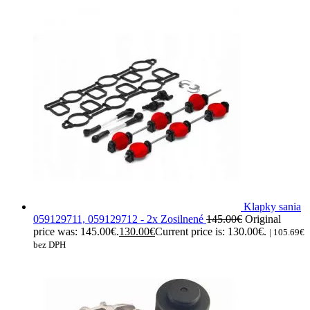
Klapky sania
059129711, 059129712 - 2x Zosilnené
145.00
€
Original
price was: 145.00€.
130.00
€
Current price is: 130.00€.
|
105.69
€
bez DPH