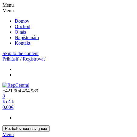
Menu
Menu
Domov
Obchod
O nás
Napíšte nám
Kontakt
Skip to the content
Prihlásiť / Registrovať
+421 904 494 989
0
Košík
0.00€
Rozbaľovacia navigácia
Menu