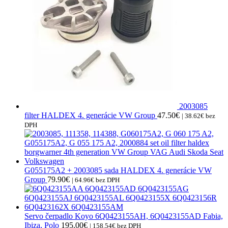
2003085
filter HALDEX 4. generácie VW Group
47.50
€
|
38.62
€
bez
DPH
G055175A2 + 2003085 sada HALDEX 4. generácie VW
Group
79.90
€
|
64.96
€
bez DPH
Servo čerpadlo Koyo 6Q0423155AH, 6Q0423155AD Fabia,
Ibiza, Polo
195.00
€
|
158.54
€
bez DPH