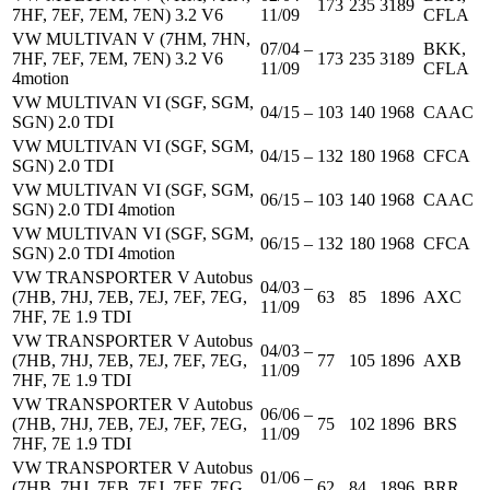
173
235
3189
7HF, 7EF, 7EM, 7EN) 3.2 V6
11/09
CFLA
VW MULTIVAN V (7HM, 7HN,
07/04 –
BKK,
7HF, 7EF, 7EM, 7EN) 3.2 V6
173
235
3189
11/09
CFLA
4motion
VW MULTIVAN VI (SGF, SGM,
04/15 –
103
140
1968
CAAC
SGN) 2.0 TDI
VW MULTIVAN VI (SGF, SGM,
04/15 –
132
180
1968
CFCA
SGN) 2.0 TDI
VW MULTIVAN VI (SGF, SGM,
06/15 –
103
140
1968
CAAC
SGN) 2.0 TDI 4motion
VW MULTIVAN VI (SGF, SGM,
06/15 –
132
180
1968
CFCA
SGN) 2.0 TDI 4motion
VW TRANSPORTER V Autobus
04/03 –
(7HB, 7HJ, 7EB, 7EJ, 7EF, 7EG,
63
85
1896
AXC
11/09
7HF, 7E 1.9 TDI
VW TRANSPORTER V Autobus
04/03 –
(7HB, 7HJ, 7EB, 7EJ, 7EF, 7EG,
77
105
1896
AXB
11/09
7HF, 7E 1.9 TDI
VW TRANSPORTER V Autobus
06/06 –
(7HB, 7HJ, 7EB, 7EJ, 7EF, 7EG,
75
102
1896
BRS
11/09
7HF, 7E 1.9 TDI
VW TRANSPORTER V Autobus
01/06 –
(7HB, 7HJ, 7EB, 7EJ, 7EF, 7EG,
62
84
1896
BRR