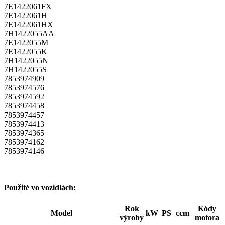
7E1422061FX
7E1422061H
7E1422061HX
7H1422055AA
7E1422055M
7E1422055K
7H1422055N
7H1422055S
7853974909
7853974576
7853974592
7853974458
7853974457
7853974413
7853974365
7853974162
7853974146
Použité vo vozidlách:
Rok
Kódy
Model
kW
PS
ccm
výroby
motora