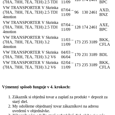
(7HA, 7HH, 7EA, 7EH) 2.5 TDI
11/09
BPC
VW TRANSPORTER V Skrinka
07/04 –
AXD,
(7HA, 7HH, 7EA, 7EH) 2.5 TDI
96
130
2461
11/09
BNZ
4motion
VW TRANSPORTER V Skrinka
07/04 –
AXE,
(7HA, 7HH, 7EA, 7EH) 2.5 TDI
128
174
2461
11/09
BPC
4motion
VW TRANSPORTER V Skrinka
11/03 –
BKK,
(7HA, 7HH, 7EA, 7EH) 3.2
173
235
3189
11/09
CFLA
4motion
VW TRANSPORTER V Skrinka
04/03 –
170
231
3189
BDL
(7HA, 7HH, 7EA, 7EH) 3.2 V6
06/04
VW TRANSPORTER V Skrinka
02/04 –
BKK,
173
235
3189
(7HA, 7HH, 7EA, 7EH) 3.2 V6
11/09
CFLA
Výmenný spôsob funguje v 4. krokoch:
Zákazník si objedná tovar a zaplatí za produkt + depozit za
starý diel.
My odošleme objednaný tovar zákazníkovi na adresu
uvedenú v objednávke.