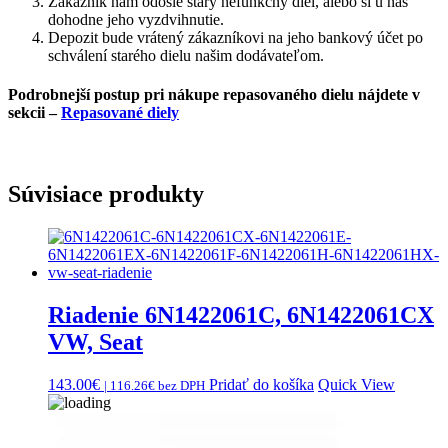
Zákazník nám odošle starý nefunkčný diel, alebo si u nás
dohodne jeho vyzdvihnutie.
Depozit bude vrátený zákazníkovi na jeho bankový účet po
schválení starého dielu našim dodávateľom.
Podrobnejší postup pri nákupe repasovaného dielu nájdete v
sekcii –
Repasované diely
Súvisiace produkty
Riadenie 6N1422061C, 6N1422061CX
VW, Seat
143.00
€
Pridať do košíka
Quick View
|
116.26
€
bez DPH