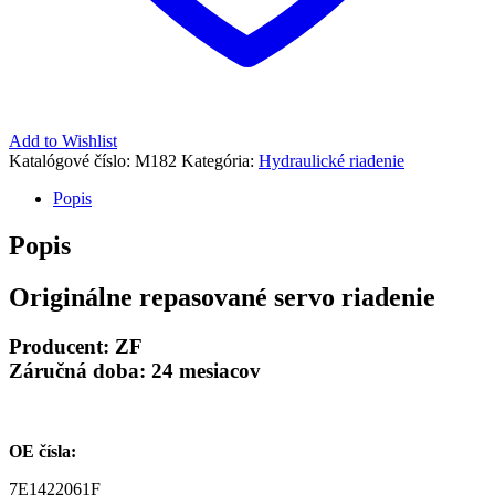
Add to Wishlist
Katalógové číslo:
M182
Kategória:
Hydraulické riadenie
Popis
Popis
Originálne repasované servo riadenie
Producent: ZF
Záručná doba: 24 mesiacov
OE čísla:
7E1422061F