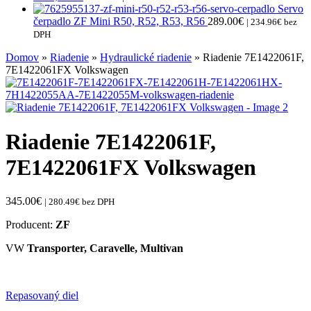
Servo
čerpadlo ZF Mini R50, R52, R53, R56
289.00
€
|
234.96
€
bez
DPH
Domov
»
Riadenie
»
Hydraulické riadenie
» Riadenie 7E1422061F,
7E1422061FX Volkswagen
Riadenie 7E1422061F,
7E1422061FX Volkswagen
345.00
€
|
280.49
€
bez DPH
Producent:
ZF
VW
Transporter, Caravelle, Multivan
Repasovaný diel