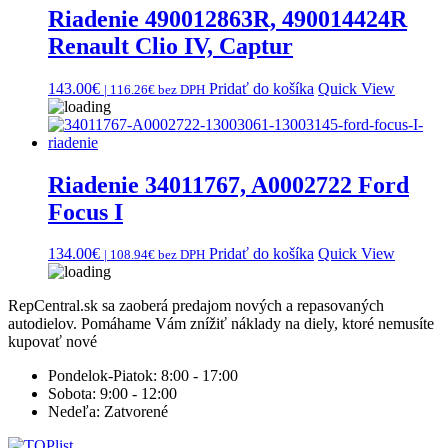
Riadenie 490012863R, 490014424R
Renault Clio IV, Captur
143.00
€
Pridať do košíka
Quick View
|
116.26
€
bez DPH
Riadenie 34011767, A0002722 Ford
Focus I
134.00
€
Pridať do košíka
Quick View
|
108.94
€
bez DPH
RepCentral.sk sa zaoberá predajom nových a repasovaných
autodielov. Pomáhame Vám znížiť náklady na diely, ktoré nemusíte
kupovať nové
Pondelok-Piatok:
8:00 - 17:00
Sobota:
9:00 - 12:00
Nedeľa:
Zatvorené