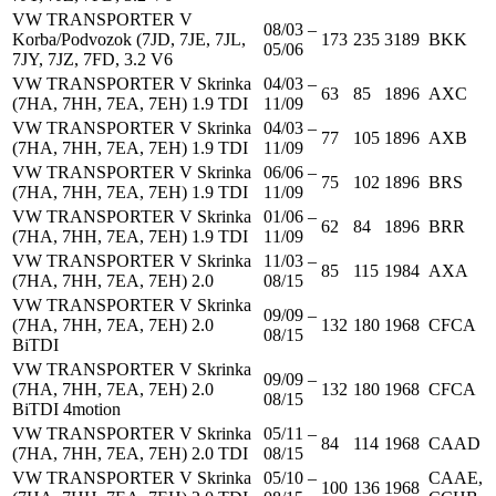
VW TRANSPORTER V
08/03 –
Korba/Podvozok (7JD, 7JE, 7JL,
173
235
3189
BKK
05/06
7JY, 7JZ, 7FD, 3.2 V6
VW TRANSPORTER V Skrinka
04/03 –
63
85
1896
AXC
(7HA, 7HH, 7EA, 7EH) 1.9 TDI
11/09
VW TRANSPORTER V Skrinka
04/03 –
77
105
1896
AXB
(7HA, 7HH, 7EA, 7EH) 1.9 TDI
11/09
VW TRANSPORTER V Skrinka
06/06 –
75
102
1896
BRS
(7HA, 7HH, 7EA, 7EH) 1.9 TDI
11/09
VW TRANSPORTER V Skrinka
01/06 –
62
84
1896
BRR
(7HA, 7HH, 7EA, 7EH) 1.9 TDI
11/09
VW TRANSPORTER V Skrinka
11/03 –
85
115
1984
AXA
(7HA, 7HH, 7EA, 7EH) 2.0
08/15
VW TRANSPORTER V Skrinka
09/09 –
(7HA, 7HH, 7EA, 7EH) 2.0
132
180
1968
CFCA
08/15
BiTDI
VW TRANSPORTER V Skrinka
09/09 –
(7HA, 7HH, 7EA, 7EH) 2.0
132
180
1968
CFCA
08/15
BiTDI 4motion
VW TRANSPORTER V Skrinka
05/11 –
84
114
1968
CAAD
(7HA, 7HH, 7EA, 7EH) 2.0 TDI
08/15
VW TRANSPORTER V Skrinka
05/10 –
CAAE,
100
136
1968