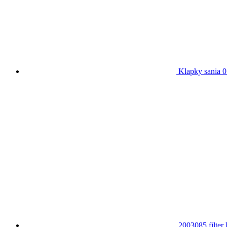
Klapky sania 
2003085 filte