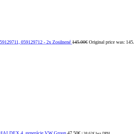
059129711, 059129712 - 2x Zosilnené
145.00
€
Original price was: 145
r HALDEX 4. generácie VW Group
47.50
€
|
38.62
€
bez DPH