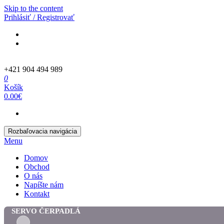
Skip to the content
Prihlásiť / Registrovať
+421 904 494 989
0
Košík
0.00€
Rozbaľovacia navigácia
Menu
Domov
Obchod
O nás
Napíšte nám
Kontakt
SERVO ČERPADLÁ