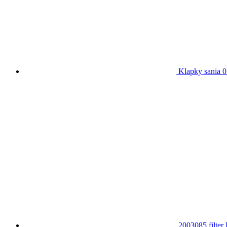
Klapky sania 
2003085 filte