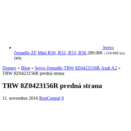
Servo
čerpadlo ZF Mini R50, R52, R53, R56
289.00
€
|
234.96
€
bez
DPH
Domov
»
Blog
»
Servo čerpadlo TRW 8Z0423156R Audi A2
»
TRW 8Z0423156R predná strana
TRW 8Z0423156R predná strana
11. novembra 2016
RepCentral
0