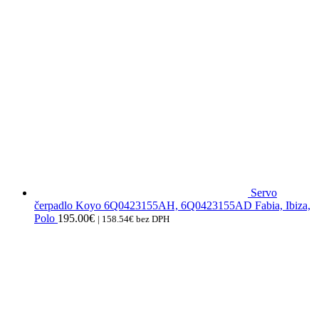
Servo
čerpadlo Koyo 6Q0423155AH, 6Q0423155AD Fabia, Ibiza,
Polo
195.00
€
|
158.54
€
bez DPH