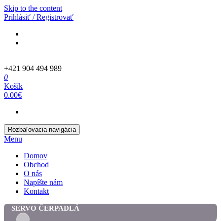
Skip to the content
Prihlásiť / Registrovať
+421 904 494 989
0
Košík
0.00€
Rozbaľovacia navigácia
Menu
Domov
Obchod
O nás
Napíšte nám
Kontakt
SERVO ČERPADLÁ