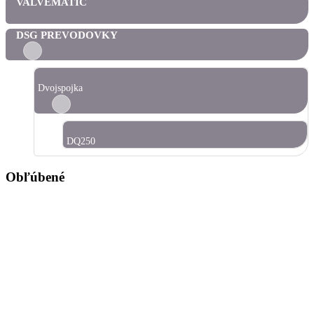
VALVEMATIC
DSG PREVODOVKY
Dvojspojka
DQ250
Obľúbené