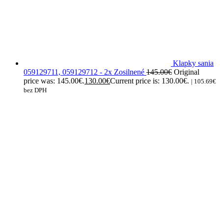
Klapky sania
059129711, 059129712 - 2x Zosilnené
145.00
€
Original
price was: 145.00€.
130.00
€
Current price is: 130.00€.
|
105.69
€
bez DPH