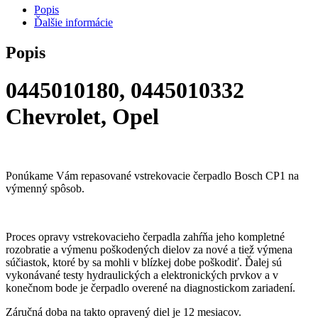
Popis
Ďalšie informácie
Popis
0445010180, 0445010332
Chevrolet, Opel
Ponúkame Vám repasované vstrekovacie čerpadlo Bosch CP1 na
výmenný spôsob.
Proces opravy vstrekovacieho čerpadla zahŕňa jeho kompletné
rozobratie a výmenu poškodených dielov za nové a tiež výmena
súčiastok, ktoré by sa mohli v blízkej dobe poškodiť. Ďalej sú
vykonávané testy hydraulických a elektronických prvkov a v
konečnom bode je čerpadlo overené na diagnostickom zariadení.
Záručná doba na takto opravený diel je 12 mesiacov.