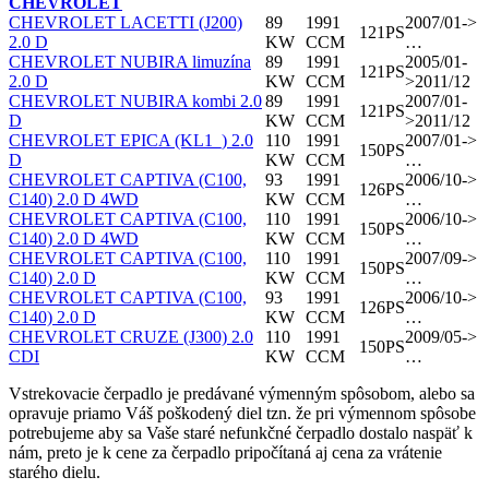
CHEVROLET
CHEVROLET LACETTI (J200)
89
1991
2007/01->
121PS
2.0 D
KW
CCM
…
CHEVROLET NUBIRA limuzína
89
1991
2005/01-
121PS
2.0 D
KW
CCM
>2011/12
CHEVROLET NUBIRA kombi 2.0
89
1991
2007/01-
121PS
D
KW
CCM
>2011/12
CHEVROLET EPICA (KL1_) 2.0
110
1991
2007/01->
150PS
D
KW
CCM
…
CHEVROLET CAPTIVA (C100,
93
1991
2006/10->
126PS
C140) 2.0 D 4WD
KW
CCM
…
CHEVROLET CAPTIVA (C100,
110
1991
2006/10->
150PS
C140) 2.0 D 4WD
KW
CCM
…
CHEVROLET CAPTIVA (C100,
110
1991
2007/09->
150PS
C140) 2.0 D
KW
CCM
…
CHEVROLET CAPTIVA (C100,
93
1991
2006/10->
126PS
C140) 2.0 D
KW
CCM
…
CHEVROLET CRUZE (J300) 2.0
110
1991
2009/05->
150PS
CDI
KW
CCM
…
Vstrekovacie čerpadlo je predávané výmenným spôsobom, alebo sa
opravuje priamo Váš poškodený diel tzn. že pri výmennom spôsobe
potrebujeme aby sa Vaše staré nefunkčné čerpadlo dostalo naspäť k
nám, preto je k cene za čerpadlo pripočítaná aj cena za vrátenie
starého dielu.