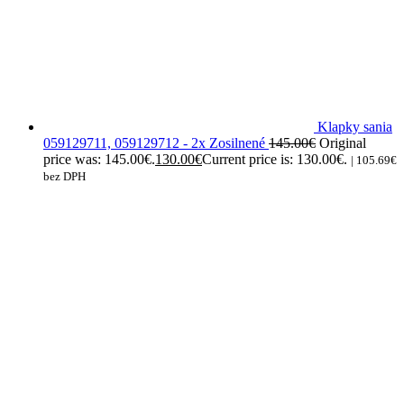
Klapky sania
059129711, 059129712 - 2x Zosilnené
145.00
€
Original
price was: 145.00€.
130.00
€
Current price is: 130.00€.
|
105.69
€
bez DPH