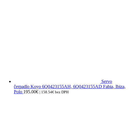
Servo
čerpadlo Koyo 6Q0423155AH, 6Q0423155AD Fabia, Ibiza,
Polo
195.00
€
|
158.54
€
bez DPH