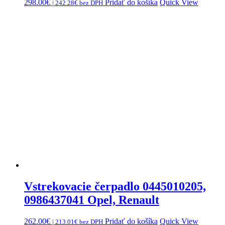
298.00
€
Pridať do košíka
Quick View
|
242.28
€
bez DPH
Vstrekovacie čerpadlo 0445010205,
0986437041 Opel, Renault
262.00
€
Pridať do košíka
Quick View
|
213.01
€
bez DPH