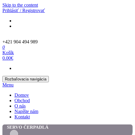
Skip to the content
Prihlásiť / Registrovať
+421 904 494 989
0
Košík
0.00€
Rozbaľovacia navigácia
Menu
Domov
Obchod
O nás
Napíšte nám
Kontakt
SERVO ČERPADLÁ