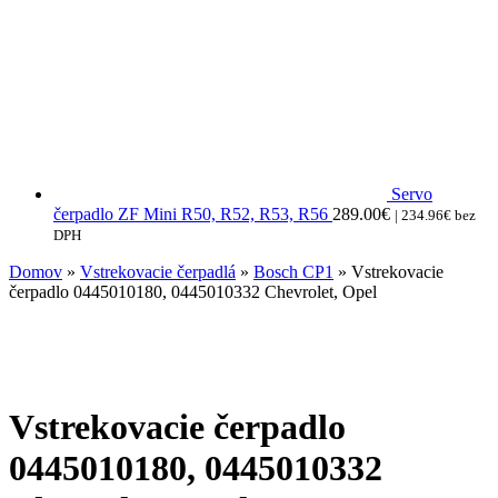
Servo
čerpadlo ZF Mini R50, R52, R53, R56
289.00
€
|
234.96
€
bez
DPH
Domov
»
Vstrekovacie čerpadlá
»
Bosch CP1
» Vstrekovacie
čerpadlo 0445010180, 0445010332 Chevrolet, Opel
Vstrekovacie čerpadlo
0445010180, 0445010332