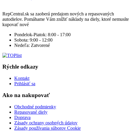
RepCentral.sk sa zaoberá predajom nových a repasovaných
autodielov. Pomáhame Vám znížiť náklady na diely, ktoré nemusíte
kupovať nové
Pondelok-Piatok:
8:00 - 17:00
Sobota:
9:00 - 12:00
Nedeľa:
Zatvorené
Rýchle odkazy
Kontakt
Prihlásiť sa
Ako na nakupovať
Obchodné podmienky
Repasované diely
Doprava
Zásady ochrany osobných údajov
Zásady používania súborov Cookie