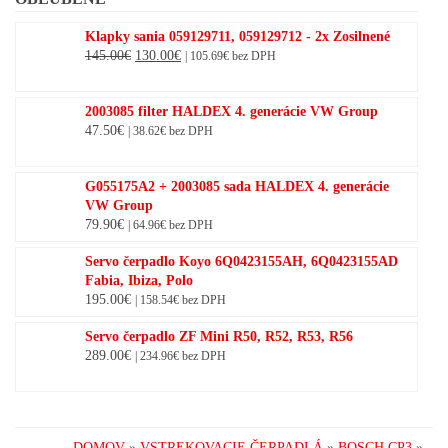
Klapky sania 059129711, 059129712 - 2x Zosilnené
Original
Current
145.00
€
130.00
€
|
105.69
€
bez DPH
price
price
was:
is:
2003085 filter HALDEX 4. generácie VW Group
145.00€.
130.00€.
47.50
€
|
38.62
€
bez DPH
G055175A2 + 2003085 sada HALDEX 4. generácie
VW Group
79.90
€
|
64.96
€
bez DPH
Servo čerpadlo Koyo 6Q0423155AH, 6Q0423155AD
Fabia, Ibiza, Polo
195.00
€
|
158.54
€
bez DPH
Servo čerpadlo ZF Mini R50, R52, R53, R56
289.00
€
|
234.96
€
bez DPH
DOMOV
»
VSTREKOVACIE ČERPADLÁ
»
BOSCH CP3
»