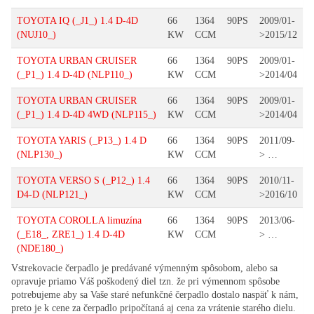
TOYOTA IQ (_J1_) 1.4 D-4D
66
1364
90PS
2009/01-
(NUJ10_)
KW
CCM
>2015/12
TOYOTA URBAN CRUISER
66
1364
90PS
2009/01-
(_P1_) 1.4 D-4D (NLP110_)
KW
CCM
>2014/04
TOYOTA URBAN CRUISER
66
1364
90PS
2009/01-
(_P1_) 1.4 D-4D 4WD (NLP115_)
KW
CCM
>2014/04
TOYOTA YARIS (_P13_) 1.4 D
66
1364
90PS
2011/09-
(NLP130_)
KW
CCM
> …
TOYOTA VERSO S (_P12_) 1.4
66
1364
90PS
2010/11-
D4-D (NLP121_)
KW
CCM
>2016/10
TOYOTA COROLLA limuzína
66
1364
90PS
2013/06-
(_E18_, ZRE1_) 1.4 D-4D
KW
CCM
> …
(NDE180_)
Vstrekovacie čerpadlo je predávané výmenným spôsobom, alebo sa
opravuje priamo Váš poškodený diel tzn. že pri výmennom spôsobe
potrebujeme aby sa Vaše staré nefunkčné čerpadlo dostalo naspäť k nám,
preto je k cene za čerpadlo pripočítaná aj cena za vrátenie starého dielu.