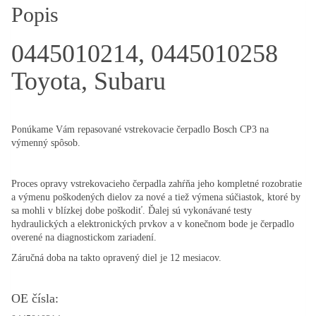
Popis
0445010214, 0445010258
Toyota, Subaru
Ponúkame Vám repasované vstrekovacie čerpadlo Bosch CP3 na
výmenný spôsob.
Proces opravy vstrekovacieho čerpadla zahŕňa jeho kompletné rozobratie
a výmenu poškodených dielov za nové a tiež výmena súčiastok, ktoré by
sa mohli v blízkej dobe poškodiť. Ďalej sú vykonávané testy
hydraulických a elektronických prvkov a v konečnom bode je čerpadlo
overené na diagnostickom zariadení.
Záručná doba na takto opravený diel je 12 mesiacov.
OE čísla: