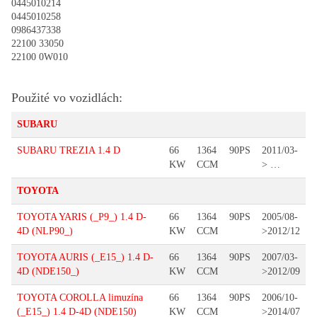
0445010214
0445010258
0986437338
22100 33050
22100 0W010
Použité vo vozidlách:
SUBARU
SUBARU TREZIA 1.4 D
66
1364
90PS
2011/03-
KW
CCM
> …
TOYOTA
TOYOTA YARIS (_P9_) 1.4 D-
66
1364
90PS
2005/08-
4D (NLP90_)
KW
CCM
>2012/12
TOYOTA AURIS (_E15_) 1.4 D-
66
1364
90PS
2007/03-
4D (NDE150_)
KW
CCM
>2012/09
TOYOTA COROLLA limuzína
66
1364
90PS
2006/10-
(_E15_) 1.4 D-4D (NDE150)
KW
CCM
>2014/07