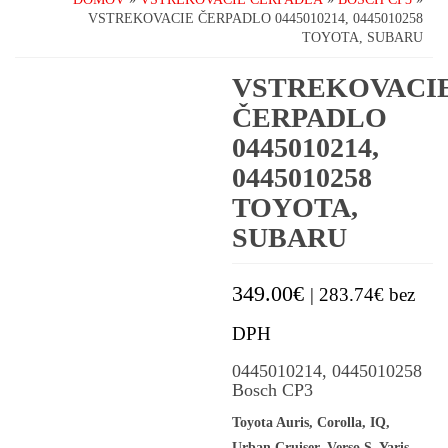
VSTREKOVACIE ČERPADLO 0445010214, 0445010258
TOYOTA, SUBARU
VSTREKOVACI
ČERPADLO
0445010214,
0445010258
TOYOTA,
SUBARU
349.00
€
|
283.74
€
bez
DPH
0445010214, 0445010258
Bosch CP3
Toyota Auris, Corolla, IQ,
Urban Cruiser, Verso S, Yaris