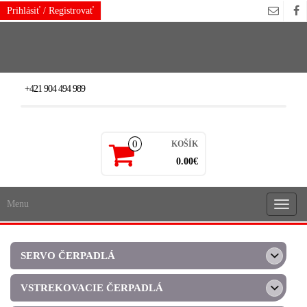
Skip
Prihlásiť / Registrovať
to
the
content
+421 904 494 989
0
KOŠÍK
0.00€
Menu
Rozba
navigá
SERVO ČERPADLÁ
VSTREKOVACIE ČERPADLÁ