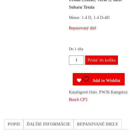
Subaru Trezia
Motor: 1.4 D, 1.4 D-4D
Repasovaný diel
Do 1 dňa
množstvo
Pridať do košíka
Vstrekovacie
čerpadlo
Add to Wishlist
0445010214,
0445010258
Katalógové číslo:
PW36
Kategória:
Toyota,
Bosch CP3
Subaru
POPIS
ĎALŠIE INFORMÁCIE
REPASOVANÉ DIELY