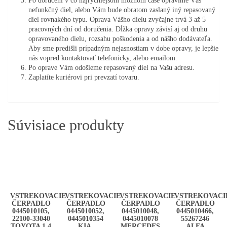
Po doručení v čo najrýchlejšom možnom čase opravíme Váš
nefunkčný diel, alebo Vám bude obratom zaslaný iný repasovaný
diel rovnakého typu. Oprava Vášho dielu zvyčajne trvá 3 až 5
pracovných dní od doručenia. Dĺžka opravy závisí aj od druhu
opravovaného dielu, rozsahu poškodenia a od nášho dodávateľa.
Aby sme predišli prípadným nejasnostiam v dobe opravy, je lepšie
nás vopred kontaktovať telefonicky, alebo emailom.
Po oprave Vám odošleme repasovaný diel na Vašu adresu.
Zaplatíte kuriérovi pri prevzatí tovaru.
Súvisiace produkty
VSTREKOVACIE
VSTREKOVACIE
VSTREKOVACIE
VSTREKOVACI
ČERPADLO
ČERPADLO
ČERPADLO
ČERPADLO
0445010105,
0445010052,
0445010048,
0445010466,
22100-33040
0445010354
0445010078
55267246
TOYOTA 1.4
KIA,
MERCEDES
ALFA