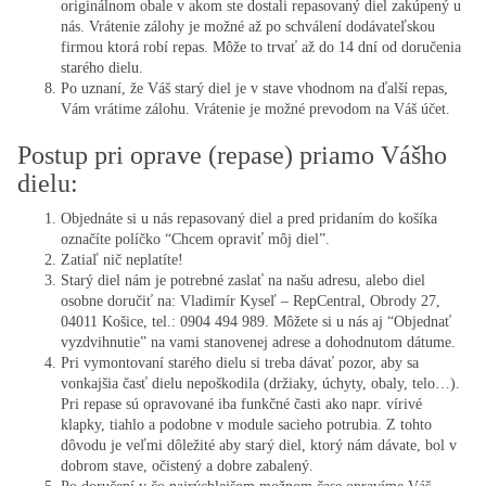
originálnom obale v akom ste dostali repasovaný diel zakúpený u
nás. Vrátenie zálohy je možné až po schválení dodávateľskou
firmou ktorá robí repas. Môže to trvať až do 14 dní od doručenia
starého dielu.
Po uznaní, že Váš starý diel je v stave vhodnom na ďalší repas,
Vám vrátime zálohu. Vrátenie je možné prevodom na Váš účet.
Postup pri oprave (repase) priamo Vášho
dielu:
Objednáte si u nás repasovaný diel a pred pridaním do košíka
označíte políčko “Chcem opraviť môj diel”.
Zatiaľ nič neplatíte!
Starý diel nám je potrebné zaslať na našu adresu, alebo diel
osobne doručiť na: Vladimír Kyseľ – RepCentral, Obrody 27,
04011 Košice, tel.: 0904 494 989. Môžete si u nás aj “Objednať
vyzdvihnutie” na vami stanovenej adrese a dohodnutom dátume.
Pri vymontovaní starého dielu si treba dávať pozor, aby sa
vonkajšia časť dielu nepoškodila (držiaky, úchyty, obaly, telo…).
Pri repase sú opravované iba funkčné časti ako napr. vírivé
klapky, tiahlo a podobne v module sacieho potrubia. Z tohto
dôvodu je veľmi dôležité aby starý diel, ktorý nám dávate, bol v
dobrom stave, očistený a dobre zabalený.