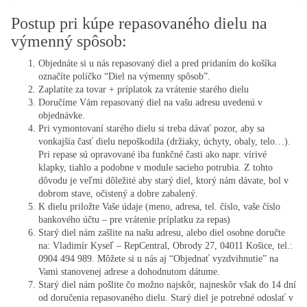
Postup pri kúpe repasovaného dielu na
výmenný spôsob:
Objednáte si u nás repasovaný diel a pred pridaním do košíka
označíte políčko “Diel na výmenny spôsob”.
Zaplatíte za tovar + príplatok za vrátenie starého dielu
Doručíme Vám repasovaný diel na vašu adresu uvedenú v
objednávke.
Pri vymontovaní starého dielu si treba dávať pozor, aby sa
vonkajšia časť dielu nepoškodila (držiaky, úchyty, obaly, telo…).
Pri repase sú opravované iba funkčné časti ako napr. vírivé
klapky, tiahlo a podobne v module sacieho potrubia. Z tohto
dôvodu je veľmi dôležité aby starý diel, ktorý nám dávate, bol v
dobrom stave, očistený a dobre zabalený.
K dielu priložte Vaše údaje (meno, adresa, tel. číslo, vaše číslo
bankového účtu – pre vrátenie príplatku za repas)
Starý diel nám zašlite na našu adresu, alebo diel osobne doručte
na: Vladimír Kyseľ – RepCentral, Obrody 27, 04011 Košice, tel.:
0904 494 989. Môžete si u nás aj “Objednať vyzdvihnutie” na
Vami stanovenej adrese a dohodnutom dátume.
Starý diel nám pošlite čo možno najskôr, najneskôr však do 14 dní
od doručenia repasovaného dielu. Starý diel je potrebné odoslať v