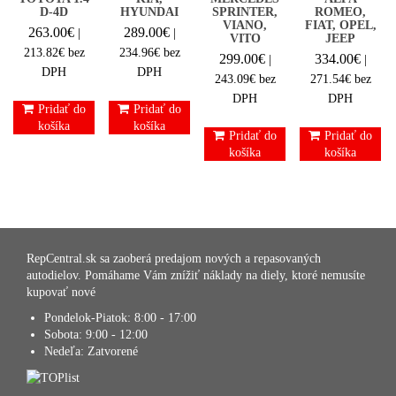
D-4D
HYUNDAI
SPRINTER,
ROMEO,
VIANO,
FIAT, OPEL,
263.00
€
289.00
€
|
|
VITO
JEEP
213.82
€
bez
234.96
€
bez
299.00
€
334.00
€
|
|
DPH
DPH
243.09
€
bez
271.54
€
bez
DPH
DPH
Pridať do
Pridať do
košíka
košíka
Pridať do
Pridať do
košíka
košíka
RepCentral.sk sa zaoberá predajom nových a repasovaných
autodielov. Pomáhame Vám znížiť náklady na diely, ktoré nemusíte
kupovať nové
Pondelok-Piatok:
8:00 - 17:00
Sobota:
9:00 - 12:00
Nedeľa:
Zatvorené