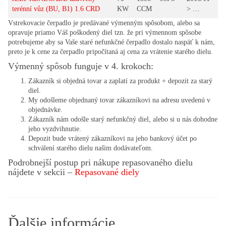
terénní vůz (BU, B1) 1.6 CRD
KW
CCM
> …
Vstrekovacie čerpadlo je predávané výmenným spôsobom, alebo sa
opravuje priamo Váš poškodený diel tzn. že pri výmennom spôsobe
potrebujeme aby sa Vaše staré nefunkčné čerpadlo dostalo naspäť k nám,
preto je k cene za čerpadlo pripočítaná aj cena za vrátenie starého dielu.
Výmenný spôsob funguje v 4. krokoch:
Zákazník si objedná tovar a zaplatí za produkt + depozit za starý
diel.
My odošleme objednaný tovar zákazníkovi na adresu uvedenú v
objednávke.
Zákazník nám odošle starý nefunkčný diel, alebo si u nás dohodne
jeho vyzdvihnutie.
Depozit bude vrátený zákazníkovi na jeho bankový účet po
schválení starého dielu našim dodávateľom.
Podrobnejší postup pri nákupe repasovaného dielu
nájdete v sekcii –
Repasované diely
Ďalšie informácie