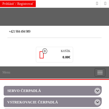
Skip
Prihlásiť / Registrovať
to
the
content
+421 904 494 989
0
KOŠÍK
0.00€
Menu
Rozba
navigá
SERVO ČERPADLÁ
VSTREKOVACIE ČERPADLÁ