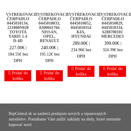
VSTREKOVACIE
VSTREKOVACIE
VSTREKOVACIE
VSTREKOVACI
ČERPADLO
ČERPADLO
ČERPADLO
ČERPADLO
0445010134,
0445010033,
0445010052,
0445010029,
221000N020
8200041766
0445010354
0445010334,
TOYOTA
NISSAN,
KIA,
6280700101
YARIS 1.4
OPEL,
HYUNDAI
MERCEDES
D-4D
RENAULT
289.00
€
399.00
€
|
|
227.00
€
240.00
€
|
|
234.96
€
bez
324.39
€
bez
184.55
€
bez
195.12
€
bez
DPH
DPH
DPH
DPH
Pridať do
Pridať do
Pridať do
Pridať do
košíka
košíka
košíka
košíka
RepCentral.sk sa zaoberá predajom nových a repasovaných
autodielov. Pomáhame Vám znížiť náklady na diely, ktoré nemusíte
kupovať nové