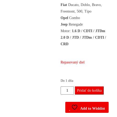
Fiat
Ducato, Doblo, Bravo,
Freemont, 500, Tipo
Opel
Combo
Jeep
Renegade
Motor:
1.6 D / CDTI / JTDm
2.0
D / JTD / JTDm / CDTI /
CRD
Repasovaný diel
Do 1 dňa
množstvo
Pridať do košíka
Vstrekovacie
čerpadlo
Add to Wishlist
0445010466,
55267246