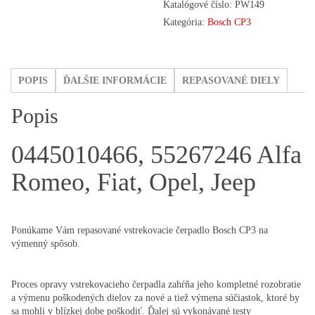
Katalógové číslo:
PW149
Alfa
Kategória:
Bosch CP3
Romeo,
Fiat,
Opel,
POPIS
ĎALŠIE INFORMÁCIE
REPASOVANÉ DIELY
Jeep
Popis
0445010466, 55267246 Alfa
Romeo, Fiat, Opel, Jeep
Ponúkame Vám repasované vstrekovacie čerpadlo Bosch CP3 na
výmenný spôsob.
Proces opravy vstrekovacieho čerpadla zahŕňa jeho kompletné rozobratie
a výmenu poškodených dielov za nové a tiež výmena súčiastok, ktoré by
sa mohli v blízkej dobe poškodiť. Ďalej sú vykonávané testy