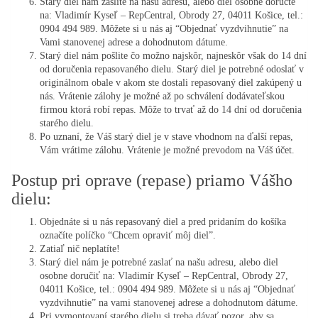
Starý diel nám zašlite na našu adresu, alebo diel osobne doručte
na: Vladimír Kyseľ – RepCentral, Obrody 27, 04011 Košice, tel.:
0904 494 989. Môžete si u nás aj “Objednať vyzdvihnutie” na
Vami stanovenej adrese a dohodnutom dátume.
Starý diel nám pošlite čo možno najskôr, najneskôr však do 14 dní
od doručenia repasovaného dielu. Starý diel je potrebné odoslať v
originálnom obale v akom ste dostali repasovaný diel zakúpený u
nás. Vrátenie zálohy je možné až po schválení dodávateľskou
firmou ktorá robí repas. Môže to trvať až do 14 dní od doručenia
starého dielu.
Po uznaní, že Váš starý diel je v stave vhodnom na ďalší repas,
Vám vrátime zálohu. Vrátenie je možné prevodom na Váš účet.
Postup pri oprave (repase) priamo Vášho
dielu:
Objednáte si u nás repasovaný diel a pred pridaním do košíka
označíte políčko “Chcem opraviť môj diel”.
Zatiaľ nič neplatíte!
Starý diel nám je potrebné zaslať na našu adresu, alebo diel
osobne doručiť na: Vladimír Kyseľ – RepCentral, Obrody 27,
04011 Košice, tel.: 0904 494 989. Môžete si u nás aj “Objednať
vyzdvihnutie” na vami stanovenej adrese a dohodnutom dátume.
Pri vymontovaní starého dielu si treba dávať pozor, aby sa