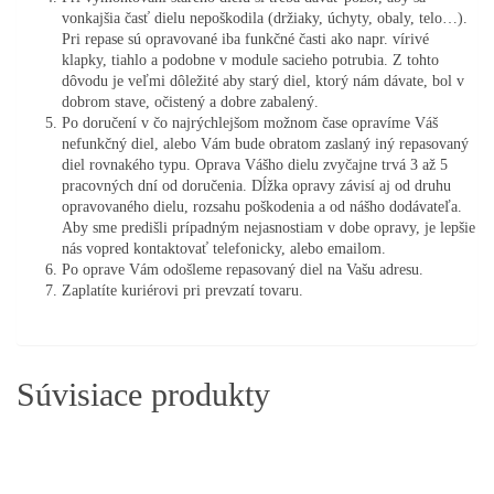
vonkajšia časť dielu nepoškodila (držiaky, úchyty, obaly, telo…).
Pri repase sú opravované iba funkčné časti ako napr. vírivé
klapky, tiahlo a podobne v module sacieho potrubia. Z tohto
dôvodu je veľmi dôležité aby starý diel, ktorý nám dávate, bol v
dobrom stave, očistený a dobre zabalený.
Po doručení v čo najrýchlejšom možnom čase opravíme Váš
nefunkčný diel, alebo Vám bude obratom zaslaný iný repasovaný
diel rovnakého typu. Oprava Vášho dielu zvyčajne trvá 3 až 5
pracovných dní od doručenia. Dĺžka opravy závisí aj od druhu
opravovaného dielu, rozsahu poškodenia a od nášho dodávateľa.
Aby sme predišli prípadným nejasnostiam v dobe opravy, je lepšie
nás vopred kontaktovať telefonicky, alebo emailom.
Po oprave Vám odošleme repasovaný diel na Vašu adresu.
Zaplatíte kuriérovi pri prevzatí tovaru.
Súvisiace produkty