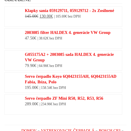
Klapky sania 059129711, 059129712 - 2x Zosilnené
Original
Current
145.00
€
130.00
€
|
105.69
€
bez DPH
price
price
was:
is:
2003085 filter HALDEX 4. generácie VW Group
145.00€.
130.00€.
47.50
€
|
38.62
€
bez DPH
G055175A2 + 2003085 sada HALDEX 4. generácie
VW Group
79.90
€
|
64.96
€
bez DPH
Servo čerpadlo Koyo 6Q0423155AH, 6Q0423155AD
Fabia, Ibiza, Polo
195.00
€
|
158.54
€
bez DPH
Servo čerpadlo ZF Mini R50, R52, R53, R56
289.00
€
|
234.96
€
bez DPH
DOMOV
»
VSTREKOVACIE ČERPADLÁ
»
BOSCH CP3
»