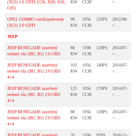
(X12) 1.6 CDTI (C26, D26, E26,
KW
CCM
> …
C05)
OPEL COMBO valník/podvozek
99
1956
135PS
2012/08-
(X12) 2.0 CDTI
KW
CCM
> …
JEEP
JEEP RENEGADE uzavřený
88
1598
120PS
2014/07-
terénní vůz (BU, B1) 1.6 CRD
KW
CCM
> …
JEEP RENEGADE uzavřený
103
1956
140PS
2014/07-
terénní vůz (BU, B1) 2.0 CRD
KW
CCM
> …
4×4
JEEP RENEGADE uzavřený
125
1956
170PS
2014/07-
terénní vůz (BU, B1) 2.0 CRD
KW
CCM
> …
4×4
JEEP RENEGADE uzavřený
88
1956
120PS
2014/07-
terénní vůz (BU, B1) 2.0 CRD
KW
CCM
> …
4×4
JEEP RENEGADE uzavřený
70
1598
95PS
2016/11-