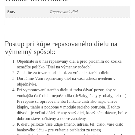
Stav
Repasovaný diel
Postup pri kúpe repasovaného dielu na
výmenný spôsob:
Objednáte si u nás repasovaný diel a pred pridaním do košíka
označíte políčko “Diel na výmenny spôsob”.
Zaplatíte za tovar + príplatok za vrátenie starého dielu
Doručíme Vám repasovaný diel na vašu adresu uvedenú v
objednávke.
Pri vymontovaní starého dielu si treba dávať pozor, aby sa
vonkajšia časť dielu nepoškodila (držiaky, úchyty, obaly, telo…).
Pri repase sú opravované iba funkčné časti ako napr. vírivé
klapky, tiahlo a podobne v module sacieho potrubia. Z tohto
dôvodu je veľmi dôležité aby starý diel, ktorý nám dávate, bol v
dobrom stave, očistený a dobre zabalený.
K dielu priložte Vaše údaje (meno, adresa, tel. číslo, vaše číslo
bankového účtu – pre vrátenie príplatku za repas)