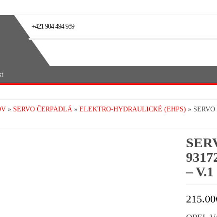
+421 904 494 989
kt
OV
»
SERVO ČERPADLÁ
»
ELEKTRO-HYDRAULICKÉ (EHPS)
» SERVO 
SERV
9317
– V.1
215.00