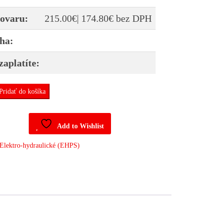
tovaru:
215.00
€
|
174.80
€
bez DPH
ha:
zaplatíte:
Pridať do košíka
Add to Wishlist
Elektro-hydraulické (EHPS)