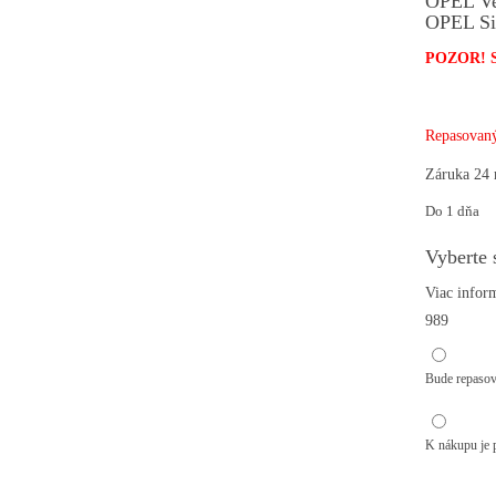
OPEL Ve
OPEL Si
POZOR! Sú 
Repasovaný
Záruka 24 
Do 1 dňa
Vyberte 
Viac inform
989
Chcem o
Bude repasova
Diel na
K nákupu je p