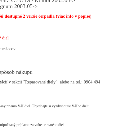
ctra C / GTS / Kombi 2002.04->
gnum 2003.05->
dostupné 2 verzie čerpadla (viac info v popise)
 diel
mesiacov
spôsob nákupu
ácií v sekcii "Repasované diely", alebo na tel.: 0904 494
praviť môj diel
(
-
0.00
€
)
ný priamo Váš diel. Objednajte si vyzdvihnutie Vášho dielu.
 výmenný spôsob
(
+
50.00
€
)
ripočítaný príplatok za vrátenie starého dielu