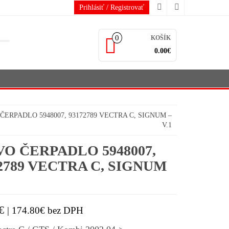
Prihlásiť / Registrovať
0
KOŠÍK
0.00€
ČERPADLO 5948007, 93172789 VECTRA C, SIGNUM –
V.1
O ČERPADLO 5948007,
2789 VECTRA C, SIGNUM
€
|
174.80
€
bez DPH