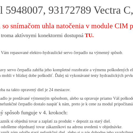
l 5948007, 93172789 Vectra C
a so snímačom uhla natočenia v module CIM p
s troma aktívnymi konektormi dostupná
TU.
Vám repasované elektro-hydraulické servo čerpadlo na výmenný spôsob.
avy servo čerpadla zahŕňa jeho kompletné rozobratie a výmenu poškodených ele
a mohli v blízkej dobe poškodiť. Ďalej sú vykonávané testy hydraulických pr
ba na takto opravený diel je 24 mesiacov.
padlo je predávané výmenným spôsobom, alebo sa opravuje priamo Váš poškode
 nefunkčné čerpadlo dostalo naspäť k nám, preto je k cene za modul pripočítaná 
 spôsob funguje v 4. krokoch:
azník si objedná tovar a zaplatí za produkt + depozit za starý diel.
odošleme objednaný tovar zákazníkovi na adresu uvedenú v objednávke.
azník nám odošle starý nefunkčný diel, alebo si u nás dohodne jeho vyzdvihnut