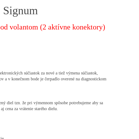
, Signum
od volantom (2 aktívne konektory)
ktronických súčiastok za nové a tiež výmena súčiastok,
vkov a v konečnom bode je čerpadlo overené na diagnostickom
ný diel tzn. že pri výmennom spôsobe potrebujeme aby sa
aj cena za vrátenie starého dielu.
ie.