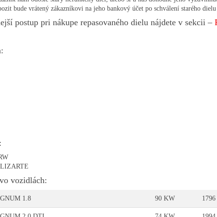
ozit bude vrátený zákazníkovi na jeho bankový účet po schválení starého diel
ejší postup pri nákupe repasovaného dielu nájdete v sekcii –
:
:
TRW
 LIZARTE
vo vozidlách:
IGNUM 1.8
90 KW
1796
IGNUM 2.0 DTI
74 KW
1994