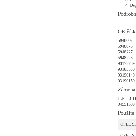
Dep
Podrobn
OE čísla
5948007
5948073
5948227
5948228
93172789
93183550
93190149
93190150
Zámena
JER110 
04551500
Použité 
OPEL S
OPEL S