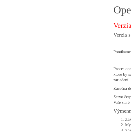
Ope
Verzi
Verzia 
Ponúkame 
Proces opr
ktoré by s
zariadení.
Záručná do
Servo čer
Vaše staré
Výmenný
Zák
My 
Zák