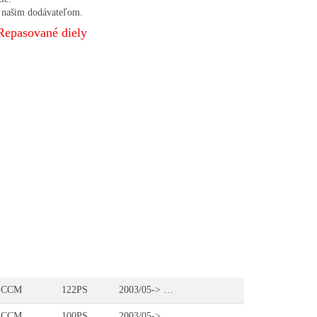
u našim dodávateľom.
Repasované diely
 CCM
122PS
2003/05-> …
 CCM
100PS
2003/05-> …