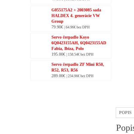
G055175A2 + 2003085 sada
HALDEX 4. generácie VW
Group
79.90
€
|
64.96
€
bez DPH
Servo čerpadlo Koyo
6Q0423155AH, 6Q0423155AD
Fabia, Ibiza, Polo
195.00
€
|
158.54
€
bez DPH
Servo čerpadlo ZF Mini R50,
R52, R53, R56
289.00
€
|
234.96
€
bez DPH
POPIS
Popi