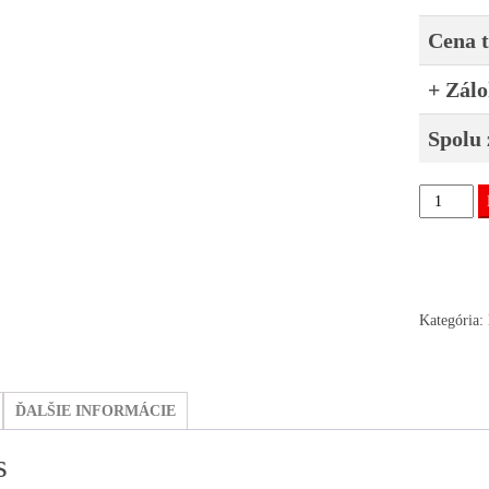
Cena 
+ Zálo
Spolu 
množstvo
Servo
čerpadlo
5948007,
93172789
Kategória:
Vectra
C,
Signum
ĎALŠIE INFORMÁCIE
-
v.1
s