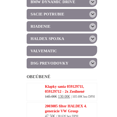
BMW DYNAMIC DRIVE
SACIE POTRUBIE
RIADENIE
HALDEX SPOJKA
VALVEMATIC
DSG PREVODOVKY
OBĽÚBENÉ
Klapky sania 059129711,
059129712 - 2x Zosilnené
Original
Current
145.00
€
130.00
€
|
105.69
€
bez DPH
price
price
2003085 filter HALDEX 4.
was:
is:
generácie VW Group
145.00€.
130.00€.
47.50
€
|
38.62
€
bez DPH