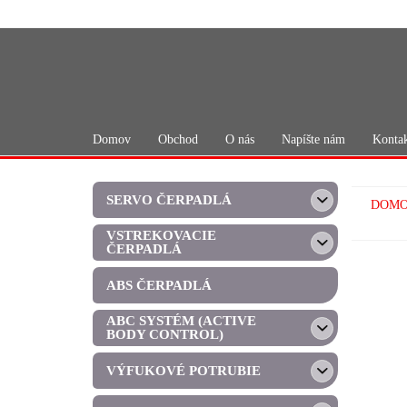
Skip
to
the
content
Domov
Obchod
O nás
Napíšte nám
Konta
SERVO ČERPADLÁ
DOM
VSTREKOVACIE
ČERPADLÁ
ABS ČERPADLÁ
ABC SYSTÉM (ACTIVE
BODY CONTROL)
VÝFUKOVÉ POTRUBIE