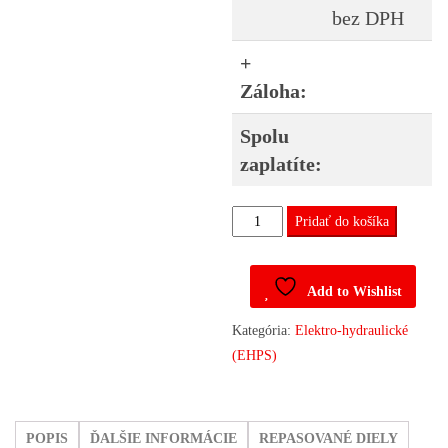
bez DPH
+
Záloha:
Spolu
zaplatíte:
množstvo
Pridať do košíka
Servo
čerpadlo
Add to Wishlist
6G913K514AC
Galaxy,
Kategória:
Elektro-hydraulické
S-
(EHPS)
Max
POPIS
ĎALŠIE INFORMÁCIE
REPASOVANÉ DIELY