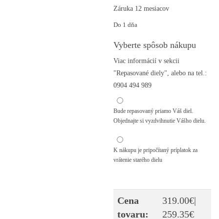
Záruka 12 mesiacov
Do 1 dňa
Vyberte spôsob nákupu
Viac informácií v sekcii
"Repasované diely", alebo na tel.:
0904 494 989
Chcem opraviť môj diel
(
-
0.00
€
)
Bude repasovaný priamo Váš diel.
Objednajte si vyzdvihnutie Vášho dielu.
Diel na výmenný spôsob
(
+
100.00
€
)
K nákupu je pripočítaný príplatok za
vrátenie starého dielu
Cena
319.00
€
|
tovaru:
259.35
€