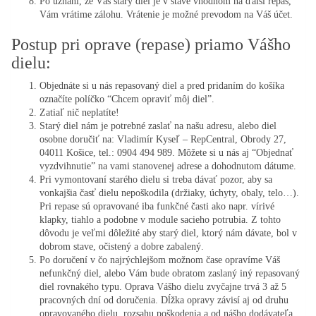
Po uznaní, že Váš starý diel je v stave vhodnom na ďalší repas,
Vám vrátime zálohu. Vrátenie je možné prevodom na Váš účet.
Postup pri oprave (repase) priamo Vášho
dielu:
Objednáte si u nás repasovaný diel a pred pridaním do košíka
označíte políčko “Chcem opraviť môj diel”.
Zatiaľ nič neplatíte!
Starý diel nám je potrebné zaslať na našu adresu, alebo diel
osobne doručiť na: Vladimír Kyseľ – RepCentral, Obrody 27,
04011 Košice, tel.: 0904 494 989. Môžete si u nás aj “Objednať
vyzdvihnutie” na vami stanovenej adrese a dohodnutom dátume.
Pri vymontovaní starého dielu si treba dávať pozor, aby sa
vonkajšia časť dielu nepoškodila (držiaky, úchyty, obaly, telo…).
Pri repase sú opravované iba funkčné časti ako napr. vírivé
klapky, tiahlo a podobne v module sacieho potrubia. Z tohto
dôvodu je veľmi dôležité aby starý diel, ktorý nám dávate, bol v
dobrom stave, očistený a dobre zabalený.
Po doručení v čo najrýchlejšom možnom čase opravíme Váš
nefunkčný diel, alebo Vám bude obratom zaslaný iný repasovaný
diel rovnakého typu. Oprava Vášho dielu zvyčajne trvá 3 až 5
pracovných dní od doručenia. Dĺžka opravy závisí aj od druhu
opravovaného dielu, rozsahu poškodenia a od nášho dodávateľa.