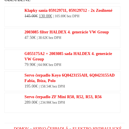
Klapky sania 059129711, 059129712 - 2x Zosilnené
Original
Current
145.00
€
130.00
€
|
105.69
€
bez DPH
price
price
was:
is:
2003085 filter HALDEX 4. generácie VW Group
145.00€.
130.00€.
47.50
€
|
38.62
€
bez DPH
G055175A2 + 2003085 sada HALDEX 4. generácie
VW Group
79.90
€
|
64.96
€
bez DPH
Servo čerpadlo Koyo 6Q0423155AH, 6Q0423155AD
Fabia, Ibiza, Polo
195.00
€
|
158.54
€
bez DPH
Servo čerpadlo ZF Mini R50, R52, R53, R56
289.00
€
|
234.96
€
bez DPH
DOMOV
»
SERVO ČERPADLÁ
»
ELEKTRO-HYDRAULICKÉ