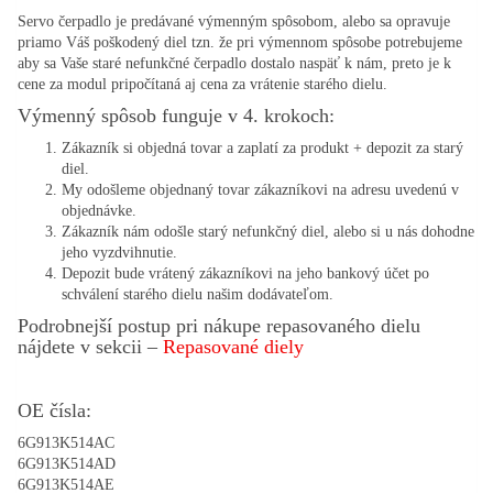
Servo čerpadlo je predávané výmenným spôsobom, alebo sa opravuje
priamo Váš poškodený diel tzn. že pri výmennom spôsobe potrebujeme
aby sa Vaše staré nefunkčné čerpadlo dostalo naspäť k nám, preto je k
cene za modul pripočítaná aj cena za vrátenie starého dielu.
Výmenný spôsob funguje v 4. krokoch:
Zákazník si objedná tovar a zaplatí za produkt + depozit za starý
diel.
My odošleme objednaný tovar zákazníkovi na adresu uvedenú v
objednávke.
Zákazník nám odošle starý nefunkčný diel, alebo si u nás dohodne
jeho vyzdvihnutie.
Depozit bude vrátený zákazníkovi na jeho bankový účet po
schválení starého dielu našim dodávateľom.
Podrobnejší postup pri nákupe repasovaného dielu
nájdete v sekcii –
Repasované diely
OE čísla:
6G913K514AC
6G913K514AD
6G913K514AE