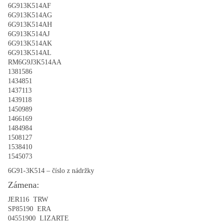
6G913K514AF
6G913K514AG
6G913K514AH
6G913K514AJ
6G913K514AK
6G913K514AL
RM6G9J3K514AA
1381586
1434851
1437113
1439118
1450989
1466169
1484984
1508127
1538410
1545073
6G91-3K514 – číslo z nádržky
Zámena:
JER116 TRW
SP85190 ERA
04551900 LIZARTE