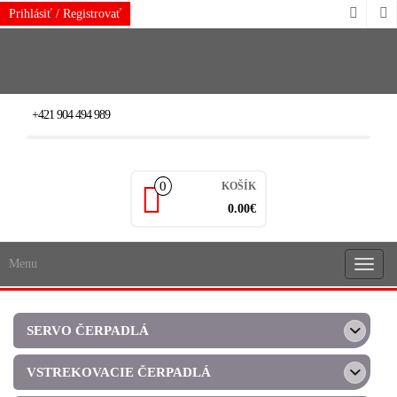
Skip
Prihlásiť / Registrovať
to
the
content
+421 904 494 989
0
KOŠÍK
0.00€
Menu
Rozba
navigá
SERVO ČERPADLÁ
VSTREKOVACIE ČERPADLÁ