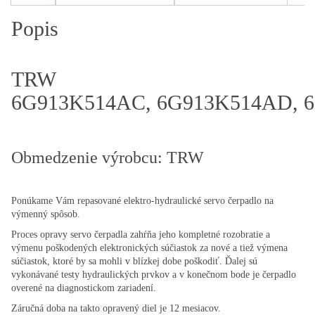
Popis
TRW
6G913K514AC, 6G913K514AD, 
Obmedzenie výrobcu: TRW
Ponúkame Vám repasované elektro-hydraulické servo čerpadlo na
výmenný spôsob.
Proces opravy servo čerpadla zahŕňa jeho kompletné rozobratie a
výmenu poškodených elektronických súčiastok za nové a tiež výmena
súčiastok, ktoré by sa mohli v blízkej dobe poškodiť. Ďalej sú
vykonávané testy hydraulických prvkov a v konečnom bode je čerpadlo
overené na diagnostickom zariadení.
Záručná doba na takto opravený diel je 12 mesiacov.