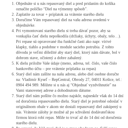
Objednáte si u nás repasovaný diel a pred pridaním do košíka
označíte políčko “Diel na výmenny spôsob”.
Zaplatíte za tovar + príplatok za vrátenie starého dielu
Doručíme Vám repasovaný diel na vašu adresu uvedenú v
objednávke.
Pri vymontovaní starého dielu si treba dávať pozor, aby sa
vonkajšia časť dielu nepoškodila (držiaky, úchyty, obaly, telo…).
Pri repase sú opravované iba funkčné časti ako napr. vírivé
klapky, tiahlo a podobne v module sacieho potrubia. Z tohto
dôvodu je veľmi dôležité aby starý diel, ktorý nám dávate, bol v
dobrom stave, očistený a dobre zabalený.
K dielu priložte Vaše údaje (meno, adresa, tel. číslo, vaše číslo
bankového účtu – pre vrátenie príplatku za repas)
Starý diel nám zašlite na našu adresu, alebo diel osobne doručte
na: Vladimír Kyseľ – RepCentral, Obrody 27, 04011 Košice, tel.:
0904 494 989. Môžete si u nás aj “Objednať vyzdvihnutie” na
Vami stanovenej adrese a dohodnutom dátume.
Starý diel nám pošlite čo možno najskôr, najneskôr však do 14 dní
od doručenia repasovaného dielu. Starý diel je potrebné odoslať v
originálnom obale v akom ste dostali repasovaný diel zakúpený u
nás. Vrátenie zálohy je možné až po schválení dodávateľskou
firmou ktorá robí repas. Môže to trvať až do 14 dní od doručenia
starého dielu.