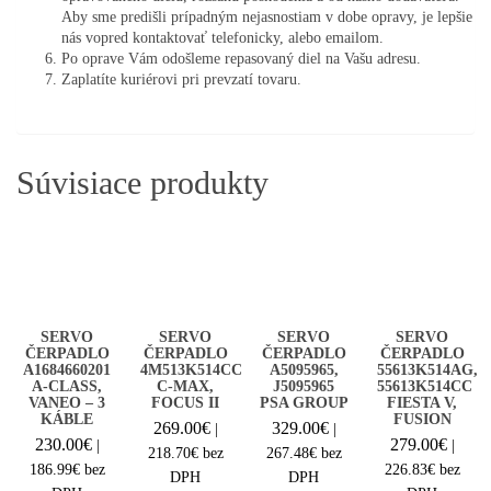
Aby sme predišli prípadným nejasnostiam v dobe opravy, je lepšie
nás vopred kontaktovať telefonicky, alebo emailom.
Po oprave Vám odošleme repasovaný diel na Vašu adresu.
Zaplatíte kuriérovi pri prevzatí tovaru.
Súvisiace produkty
SERVO
SERVO
SERVO
SERVO
ČERPADLO
ČERPADLO
ČERPADLO
ČERPADLO
A1684660201
4M513K514CC
A5095965,
55613K514AG,
A-CLASS,
C-MAX,
J5095965
55613K514CC
VANEO – 3
FOCUS II
PSA GROUP
FIESTA V,
KÁBLE
FUSION
269.00
€
329.00
€
|
|
230.00
€
279.00
€
|
|
218.70
€
bez
267.48
€
bez
186.99
€
bez
226.83
€
bez
DPH
DPH