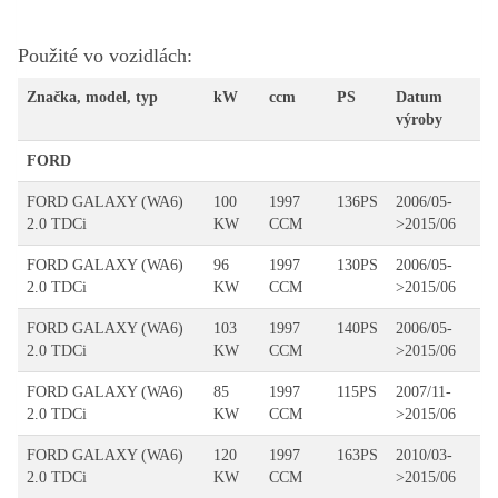
Použité vo vozidlách:
Značka, model, typ
kW
ccm
PS
Datum
výroby
FORD
FORD GALAXY (WA6)
100
1997
136PS
2006/05-
2.0 TDCi
KW
CCM
>2015/06
FORD GALAXY (WA6)
96
1997
130PS
2006/05-
2.0 TDCi
KW
CCM
>2015/06
FORD GALAXY (WA6)
103
1997
140PS
2006/05-
2.0 TDCi
KW
CCM
>2015/06
FORD GALAXY (WA6)
85
1997
115PS
2007/11-
2.0 TDCi
KW
CCM
>2015/06
FORD GALAXY (WA6)
120
1997
163PS
2010/03-
2.0 TDCi
KW
CCM
>2015/06